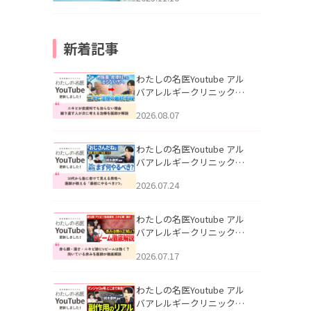
新着記事
わたしの名医Youtube アル
バアレルギークリニック札
幌「ニキビが皮膚科でも治
2026.08.07
らない理由｜繰り返す人が
次に考える治療を医師が解
説」を公開いたしました。
わたしの名医Youtube アル
バアレルギークリニック札
幌「30代から急に老けて見
2026.07.24
える男性へ｜医師が教える
「最初にやるべき3つ」」を
公開いたしました。
わたしの名医Youtube アル
バアレルギークリニック札
幌「赤ら顔・酒さ・ニキビ
2026.07.17
跡にVビームは効く？向いて
いる赤みを医師が徹底解
説」を公開いたしました。
わたしの名医Youtube アル
バアレルギークリニック札