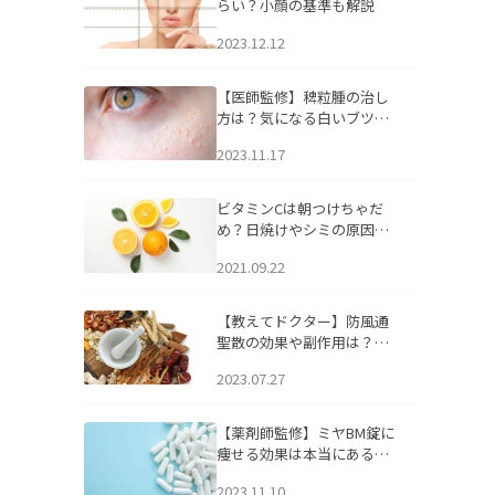
らい？小顔の基準も解説
2023.12.12
【医師監修】稗粒腫の治し
方は？気になる白いブツブ
ツの原因と自宅でできるケ
2023.11.17
アについて
ビタミンCは朝つけちゃだ
め？日焼けやシミの原因に
なるってホント？
2021.09.22
【教えてドクター】防風通
聖散の効果や副作用は？長
期服用は危険なの？
2023.07.27
【薬剤師監修】ミヤBM錠に
痩せる効果は本当にある
の？
2023.11.10