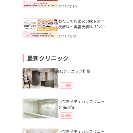
幌「マンジャロのリアル｜
2026.07.10
医師が明かす副作用・リバ
ウンド・正しい使い方」を
公開いたしました。
わたしの名医Youtube めぐ
皮膚科・美容皮膚科「”とお
りすがりの皮膚科医”がスレ
2026.06.05
ッズの肌悩みに本気で答え
てみた」を公開いたしまし
た。
最新クリニック
MJクリニック札幌
北海道
いびきメディカルクリニッ
ク 福岡院
福岡県
いびきメディカルクリニッ