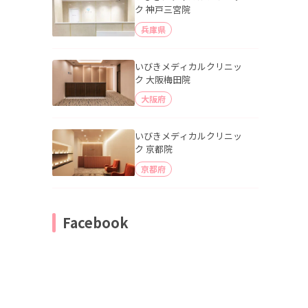
ク 神戸三宮院
兵庫県
いびきメディカルクリニッ
ク 大阪梅田院
大阪府
いびきメディカルクリニッ
ク 京都院
京都府
Facebook