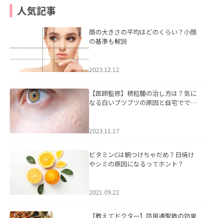
人気記事
顔の大きさの平均はどのくらい？小顔
の基準も解説
2023.12.12
【医師監修】稗粒腫の治し方は？気に
なる白いブツブツの原因と自宅ででき
るケアについて
2023.11.17
ビタミンCは朝つけちゃだめ？日焼け
やシミの原因になるってホント？
2021.09.22
【教えてドクター】防風通聖散の効果