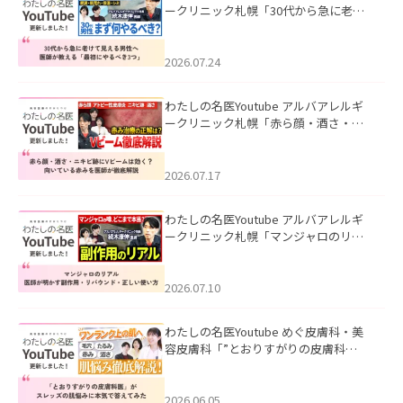
ークリニック札幌「30代から急に老け
て見える男性へ｜医師が教える「最初
にやるべき3つ」」を公開いたしまし
た。
2026.07.24
わたしの名医Youtube アルバアレルギ
ークリニック札幌「赤ら顔・酒さ・ニ
キビ跡にVビームは効く？向いている赤
みを医師が徹底解説」を公開いたしま
した。
2026.07.17
わたしの名医Youtube アルバアレルギ
ークリニック札幌「マンジャロのリア
ル｜医師が明かす副作用・リバウン
ド・正しい使い方」を公開いたしまし
た。
2026.07.10
わたしの名医Youtube めぐ皮膚科・美
容皮膚科「”とおりすがりの皮膚科
医”がスレッズの肌悩みに本気で答えて
みた」を公開いたしました。
2026.06.05