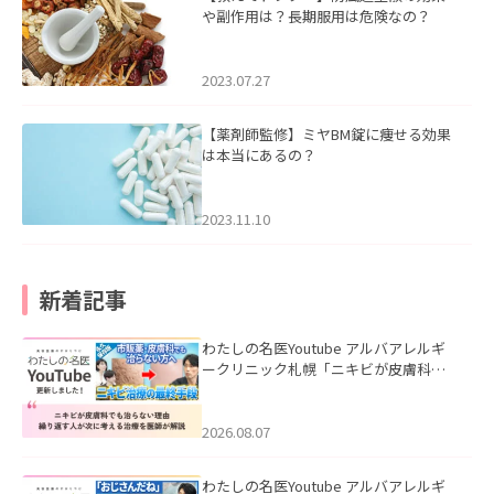
や副作用は？長期服用は危険なの？
2023.07.27
【薬剤師監修】ミヤBM錠に痩せる効果
は本当にあるの？
2023.11.10
新着記事
わたしの名医Youtube アルバアレルギ
ークリニック札幌「ニキビが皮膚科で
も治らない理由｜繰り返す人が次に考
える治療を医師が解説」を公開いたし
ました。
2026.08.07
わたしの名医Youtube アルバアレルギ