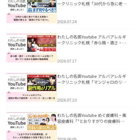
ークリニック札幌「30代から急に老け
て見える男性へ｜医師が教える「最初
にやるべき3つ」」を公開いたしまし
た。
2026.07.24
わたしの名医Youtube アルバアレルギ
ークリニック札幌「赤ら顔・酒さ・ニ
キビ跡にVビームは効く？向いている赤
みを医師が徹底解説」を公開いたしま
した。
2026.07.17
わたしの名医Youtube アルバアレルギ
ークリニック札幌「マンジャロのリア
ル｜医師が明かす副作用・リバウン
ド・正しい使い方」を公開いたしまし
た。
2026.07.10
わたしの名医Youtube めぐ皮膚科・美
容皮膚科「”とおりすがりの皮膚科
医”がスレッズの肌悩みに本気で答えて
みた」を公開いたしました。
2026.06.05