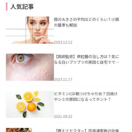
人気記事
顔の大きさの平均はどのくらい？小顔
の基準も解説
2023.12.12
【医師監修】稗粒腫の治し方は？気に
なる白いブツブツの原因と自宅ででき
るケアについて
2023.11.17
ビタミンCは朝つけちゃだめ？日焼け
やシミの原因になるってホント？
2021.09.22
【教えてドクター】防風通聖散の効果