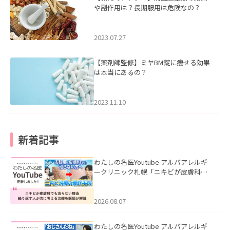
や副作用は？長期服用は危険なの？
2023.07.27
【薬剤師監修】ミヤBM錠に痩せる効果
は本当にあるの？
2023.11.10
新着記事
わたしの名医Youtube アルバアレルギ
ークリニック札幌「ニキビが皮膚科で
も治らない理由｜繰り返す人が次に考
える治療を医師が解説」を公開いたし
ました。
2026.08.07
わたしの名医Youtube アルバアレルギ