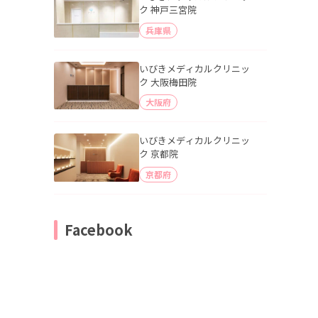
ク 神戸三宮院
兵庫県
いびきメディカルクリニッ
ク 大阪梅田院
大阪府
いびきメディカルクリニッ
ク 京都院
京都府
Facebook