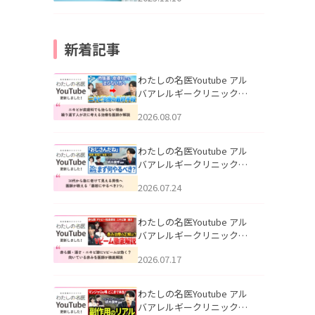
新着記事
わたしの名医Youtube アル
バアレルギークリニック札
幌「ニキビが皮膚科でも治
2026.08.07
らない理由｜繰り返す人が
次に考える治療を医師が解
説」を公開いたしました。
わたしの名医Youtube アル
バアレルギークリニック札
幌「30代から急に老けて見
2026.07.24
える男性へ｜医師が教える
「最初にやるべき3つ」」を
公開いたしました。
わたしの名医Youtube アル
バアレルギークリニック札
幌「赤ら顔・酒さ・ニキビ
2026.07.17
跡にVビームは効く？向いて
いる赤みを医師が徹底解
説」を公開いたしました。
わたしの名医Youtube アル
バアレルギークリニック札