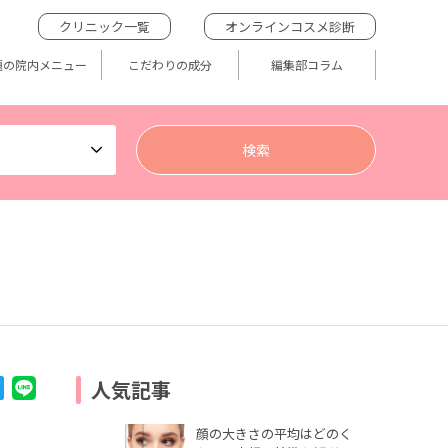
クリニック一覧
オンラインコスメ診断
題の院内メニュー
こだわりの成分
編集部コラム
人気記事
顔の大きさの平均はどのく