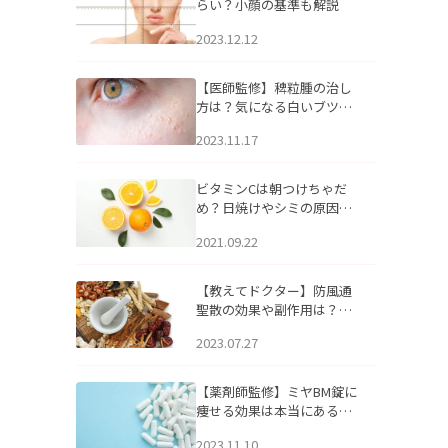
らい？小顔の基準も解説
2023.12.12
【医師監修】稗粒腫の治し
方は？気になる白いブツブ
ツの原因と自宅でできるケ
2023.11.17
アについて
ビタミンCは朝つけちゃだ
め？日焼けやシミの原因に
なるってホント？
2021.09.22
【教えてドクター】防風通
聖散の効果や副作用は？長
期服用は危険なの？
2023.07.27
【薬剤師監修】ミヤBM錠に
痩せる効果は本当にある
の？
2023.11.10