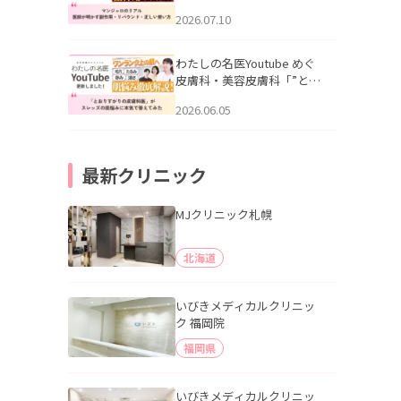
幌「マンジャロのリアル｜
2026.07.10
医師が明かす副作用・リバ
ウンド・正しい使い方」を
公開いたしました。
わたしの名医Youtube めぐ
皮膚科・美容皮膚科「”とお
りすがりの皮膚科医”がスレ
2026.06.05
ッズの肌悩みに本気で答え
てみた」を公開いたしまし
た。
最新クリニック
MJクリニック札幌
北海道
いびきメディカルクリニッ
ク 福岡院
福岡県
いびきメディカルクリニッ