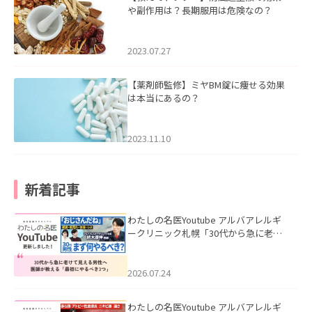
や副作用は？長期服用は危険なの？
2023.07.27
【薬剤師監修】ミヤBM錠に痩せる効果
は本当にあるの？
2023.11.10
新着記事
わたしの名医Youtube アルバアレルギ
ークリニック札幌「30代から急に老け
て見える男性へ｜医師が教える「最初
にやるべき3つ」」を公開いたしまし
た。
2026.07.24
わたしの名医Youtube アルバアレルギ