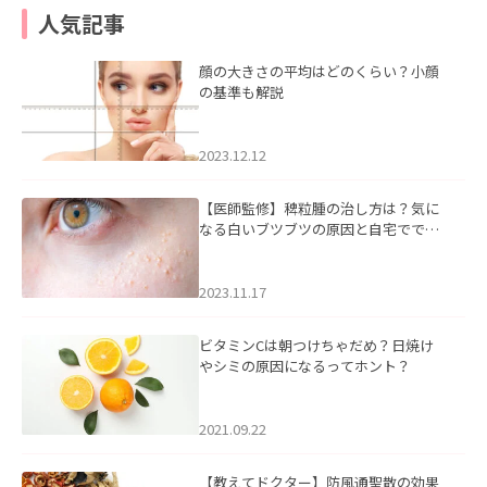
人気記事
顔の大きさの平均はどのくらい？小顔
の基準も解説
2023.12.12
【医師監修】稗粒腫の治し方は？気に
なる白いブツブツの原因と自宅ででき
るケアについて
2023.11.17
ビタミンCは朝つけちゃだめ？日焼け
やシミの原因になるってホント？
2021.09.22
【教えてドクター】防風通聖散の効果