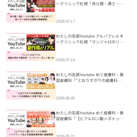
ークリニック札幌「赤ら顔・酒さ・ニ
キビ跡にVビームは効く？向いている赤
みを医師が徹底解説」を公開いたしま
した。
2026.07.17
わたしの名医Youtube アルバアレルギ
ークリニック札幌「マンジャロのリア
ル｜医師が明かす副作用・リバウン
ド・正しい使い方」を公開いたしまし
た。
2026.07.10
わたしの名医Youtube めぐ皮膚科・美
容皮膚科「”とおりすがりの皮膚科
医”がスレッズの肌悩みに本気で答えて
みた」を公開いたしました。
2026.06.05
わたしの名医Youtube めぐ皮膚科・美
容皮膚科「【ヒアルロン酸×ボトック
ス併用】ハイブリッド注入を美容皮膚
科医が徹底解説」を公開いたしまし
た。
2026.05.22