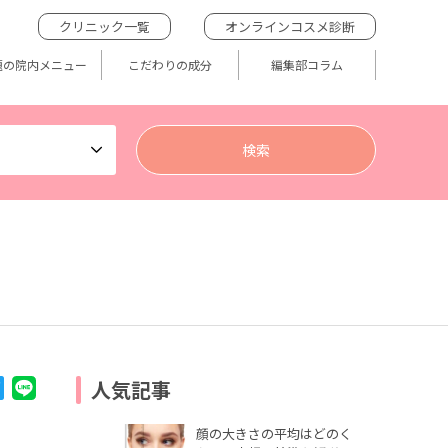
クリニック一覧
オンラインコスメ診断
題の院内メニュー
こだわりの成分
編集部コラム
人気記事
顔の大きさの平均はどのく