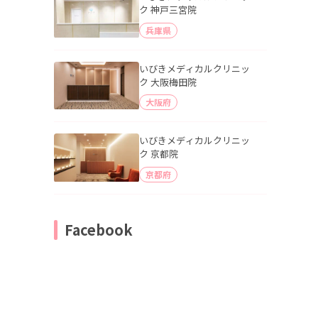
ク 神戸三宮院
兵庫県
いびきメディカルクリニッ
ク 大阪梅田院
大阪府
いびきメディカルクリニッ
ク 京都院
京都府
Facebook