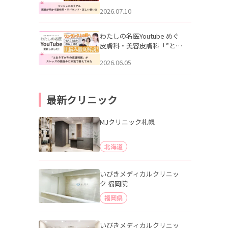
幌「マンジャロのリアル｜
2026.07.10
医師が明かす副作用・リバ
ウンド・正しい使い方」を
公開いたしました。
わたしの名医Youtube めぐ
皮膚科・美容皮膚科「”とお
りすがりの皮膚科医”がスレ
2026.06.05
ッズの肌悩みに本気で答え
てみた」を公開いたしまし
た。
最新クリニック
MJクリニック札幌
北海道
いびきメディカルクリニッ
ク 福岡院
福岡県
いびきメディカルクリニッ