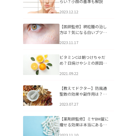
らい？小顔の基準も解説
2023.12.12
【医師監修】稗粒腫の治し
方は？気になる白いブツブ
ツの原因と自宅でできるケ
2023.11.17
アについて
ビタミンCは朝つけちゃだ
め？日焼けやシミの原因に
なるってホント？
2021.09.22
【教えてドクター】防風通
聖散の効果や副作用は？長
期服用は危険なの？
2023.07.27
【薬剤師監修】ミヤBM錠に
痩せる効果は本当にある
の？
2023.11.10