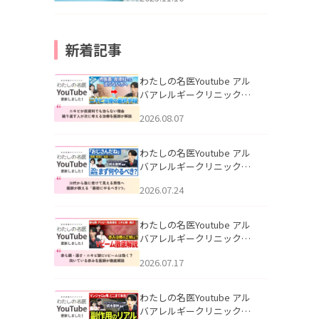
新着記事
わたしの名医Youtube アル
バアレルギークリニック札
幌「ニキビが皮膚科でも治
2026.08.07
らない理由｜繰り返す人が
次に考える治療を医師が解
説」を公開いたしました。
わたしの名医Youtube アル
バアレルギークリニック札
幌「30代から急に老けて見
2026.07.24
える男性へ｜医師が教える
「最初にやるべき3つ」」を
公開いたしました。
わたしの名医Youtube アル
バアレルギークリニック札
幌「赤ら顔・酒さ・ニキビ
2026.07.17
跡にVビームは効く？向いて
いる赤みを医師が徹底解
説」を公開いたしました。
わたしの名医Youtube アル
バアレルギークリニック札