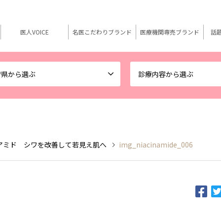
医人VOICE
名医こだわりブランド
医療機関専売ブランド
話
府県から選ぶ
診療内容から選ぶ
アミド シワを改善して若見え肌へ
img_niacinamide_006