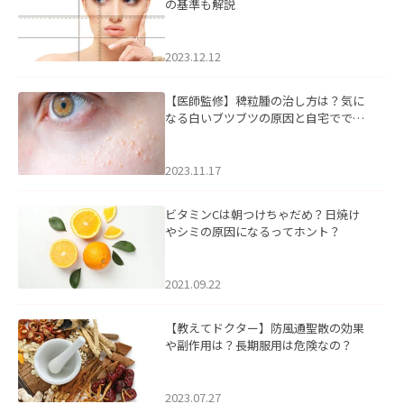
の基準も解説
2023.12.12
【医師監修】稗粒腫の治し方は？気に
なる白いブツブツの原因と自宅ででき
るケアについて
2023.11.17
ビタミンCは朝つけちゃだめ？日焼け
やシミの原因になるってホント？
2021.09.22
【教えてドクター】防風通聖散の効果
や副作用は？長期服用は危険なの？
2023.07.27