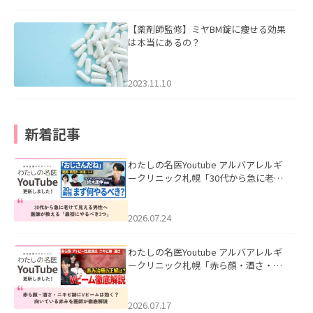
【薬剤師監修】ミヤBM錠に痩せる効果
は本当にあるの？
2023.11.10
新着記事
わたしの名医Youtube アルバアレルギ
ークリニック札幌「30代から急に老け
て見える男性へ｜医師が教える「最初
にやるべき3つ」」を公開いたしまし
た。
2026.07.24
わたしの名医Youtube アルバアレルギ
ークリニック札幌「赤ら顔・酒さ・ニ
キビ跡にVビームは効く？向いている赤
みを医師が徹底解説」を公開いたしま
した。
2026.07.17