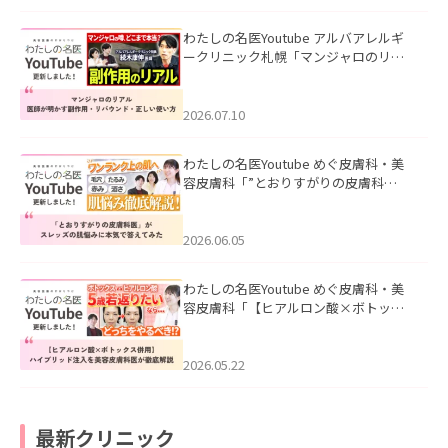
わたしの名医Youtube アルバアレルギ
ークリニック札幌「マンジャロのリア
ル｜医師が明かす副作用・リバウン
ド・正しい使い方」を公開いたしまし
た。
2026.07.10
わたしの名医Youtube めぐ皮膚科・美
容皮膚科「”とおりすがりの皮膚科
医”がスレッズの肌悩みに本気で答えて
みた」を公開いたしました。
2026.06.05
わたしの名医Youtube めぐ皮膚科・美
容皮膚科「【ヒアルロン酸×ボトック
ス併用】ハイブリッド注入を美容皮膚
科医が徹底解説」を公開いたしまし
た。
2026.05.22
最新クリニック