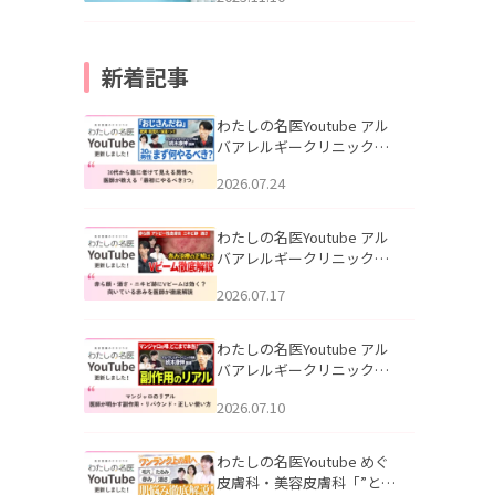
新着記事
わたしの名医Youtube アル
バアレルギークリニック札
幌「30代から急に老けて見
2026.07.24
える男性へ｜医師が教える
「最初にやるべき3つ」」を
公開いたしました。
わたしの名医Youtube アル
バアレルギークリニック札
幌「赤ら顔・酒さ・ニキビ
2026.07.17
跡にVビームは効く？向いて
いる赤みを医師が徹底解
説」を公開いたしました。
わたしの名医Youtube アル
バアレルギークリニック札
幌「マンジャロのリアル｜
2026.07.10
医師が明かす副作用・リバ
ウンド・正しい使い方」を
公開いたしました。
わたしの名医Youtube めぐ
皮膚科・美容皮膚科「”とお