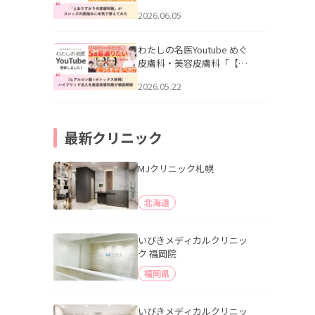
りすがりの皮膚科医”がスレ
2026.06.05
ッズの肌悩みに本気で答え
てみた」を公開いたしまし
た。
わたしの名医Youtube めぐ
皮膚科・美容皮膚科「【ヒ
アルロン酸×ボトックス併
2026.05.22
用】ハイブリッド注入を美
容皮膚科医が徹底解説」を
公開いたしました。
最新クリニック
MJクリニック札幌
北海道
いびきメディカルクリニッ
ク 福岡院
福岡県
いびきメディカルクリニッ