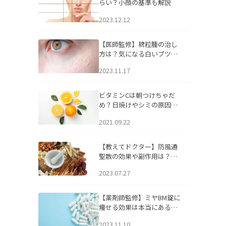
らい？小顔の基準も解説
2023.12.12
【医師監修】稗粒腫の治し
方は？気になる白いブツブ
ツの原因と自宅でできるケ
2023.11.17
アについて
ビタミンCは朝つけちゃだ
め？日焼けやシミの原因に
なるってホント？
2021.09.22
【教えてドクター】防風通
聖散の効果や副作用は？長
期服用は危険なの？
2023.07.27
【薬剤師監修】ミヤBM錠に
痩せる効果は本当にある
の？
2023.11.10