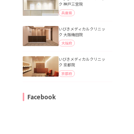
ク 神戸三宮院
兵庫県
いびきメディカルクリニッ
ク 大阪梅田院
大阪府
いびきメディカルクリニッ
ク 京都院
京都府
Facebook