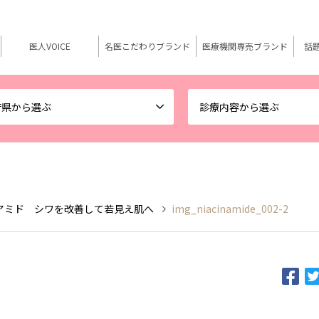
医人VOICE
名医こだわりブランド
医療機関専売ブランド
話
府県から選ぶ
診療内容から選ぶ
アミド シワを改善して若見え肌へ
img_niacinamide_002-2