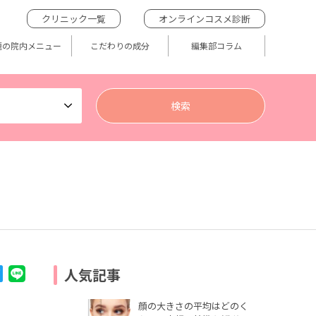
クリニック一覧
オンラインコスメ診断
題の院内メニュー
こだわりの成分
編集部コラム
人気記事
顔の大きさの平均はどのく