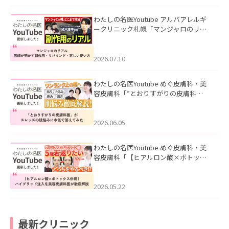
わたしの名医Youtube アルバアレルギ
ークリニック札幌「マンジャロのリア
ル｜医師が明かす副作用・リバウン
ド・正しい使い方」を公開いたしまし
た。
2026.07.10
わたしの名医Youtube めぐ皮膚科・美
容皮膚科「”とおりすがりの皮膚科
医”がスレッズの肌悩みに本気で答えて
みた」を公開いたしました。
2026.06.05
わたしの名医Youtube めぐ皮膚科・美
容皮膚科「【ヒアルロン酸×ボトック
ス併用】ハイブリッド注入を美容皮膚
科医が徹底解説」を公開いたしまし
た。
2026.05.22
最新クリニック