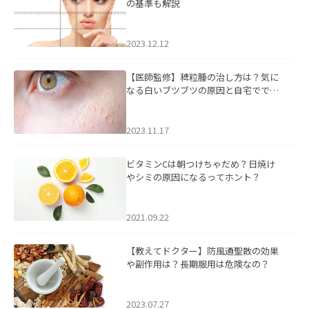
の基準も解説
2023.12.12
【医師監修】稗粒腫の治し方は？気に
なる白いブツブツの原因と自宅ででき
るケアについて
2023.11.17
ビタミンCは朝つけちゃだめ？日焼け
やシミの原因になるってホント？
2021.09.22
【教えてドクター】防風通聖散の効果
や副作用は？長期服用は危険なの？
2023.07.27