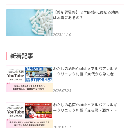
【薬剤師監修】ミヤBM錠に痩せる効果
は本当にあるの？
2023.11.10
新着記事
わたしの名医Youtube アルバアレルギ
ークリニック札幌「30代から急に老け
て見える男性へ｜医師が教える「最初
にやるべき3つ」」を公開いたしまし
た。
2026.07.24
わたしの名医Youtube アルバアレルギ
ークリニック札幌「赤ら顔・酒さ・ニ
キビ跡にVビームは効く？向いている赤
みを医師が徹底解説」を公開いたしま
した。
2026.07.17