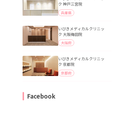
ク 神戸三宮院
兵庫県
いびきメディカルクリニッ
ク 大阪梅田院
大阪府
いびきメディカルクリニッ
ク 京都院
京都府
Facebook