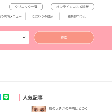
クリニック一覧
オンラインコスメ診断
題の院内メニュー
こだわりの成分
編集部コラム
人気記事
顔の大きさの平均はどのく