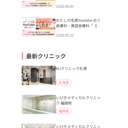
りすがりの皮膚科医”がスレ
2026.06.05
ッズの肌悩みに本気で答え
てみた」を公開いたしまし
た。
わたしの名医Youtube めぐ
皮膚科・美容皮膚科「【ヒ
アルロン酸×ボトックス併
2026.05.22
用】ハイブリッド注入を美
容皮膚科医が徹底解説」を
公開いたしました。
最新クリニック
MJクリニック札幌
北海道
いびきメディカルクリニッ
ク 福岡院
福岡県
いびきメディカルクリニッ