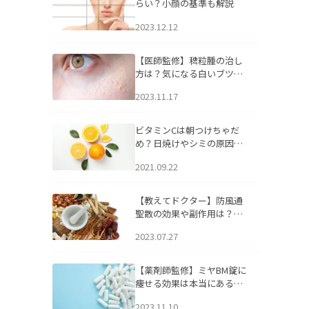
らい？小顔の基準も解説
2023.12.12
【医師監修】稗粒腫の治し
方は？気になる白いブツブ
ツの原因と自宅でできるケ
2023.11.17
アについて
ビタミンCは朝つけちゃだ
め？日焼けやシミの原因に
なるってホント？
2021.09.22
【教えてドクター】防風通
聖散の効果や副作用は？長
期服用は危険なの？
2023.07.27
【薬剤師監修】ミヤBM錠に
痩せる効果は本当にある
の？
2023.11.10