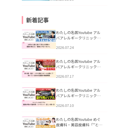
新着記事
わたしの名医Youtube アル
バアレルギークリニック札
幌「30代から急に老けて見
2026.07.24
える男性へ｜医師が教える
「最初にやるべき3つ」」を
公開いたしました。
わたしの名医Youtube アル
バアレルギークリニック札
幌「赤ら顔・酒さ・ニキビ
2026.07.17
跡にVビームは効く？向いて
いる赤みを医師が徹底解
説」を公開いたしました。
わたしの名医Youtube アル
バアレルギークリニック札
幌「マンジャロのリアル｜
2026.07.10
医師が明かす副作用・リバ
ウンド・正しい使い方」を
公開いたしました。
わたしの名医Youtube めぐ
皮膚科・美容皮膚科「”とお