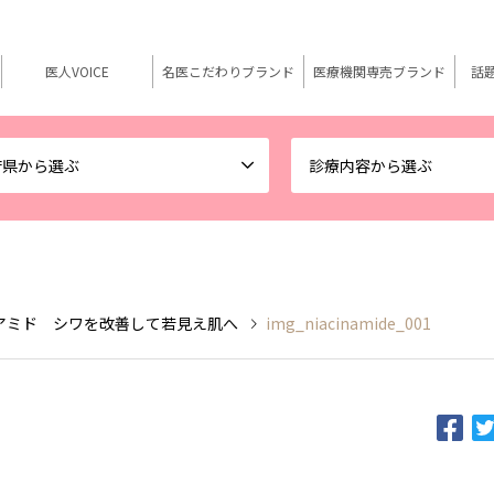
医人VOICE
名医こだわりブランド
医療機関専売ブランド
話
府県から選ぶ
診療内容から選ぶ
アミド シワを改善して若見え肌へ
img_niacinamide_001