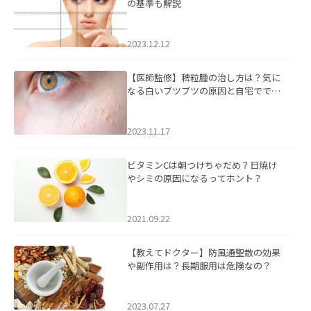
の基準も解説
2023.12.12
【医師監修】稗粒腫の治し方は？気に
なる白いブツブツの原因と自宅ででき
るケアについて
2023.11.17
ビタミンCは朝つけちゃだめ？日焼け
やシミの原因になるってホント？
2021.09.22
【教えてドクター】防風通聖散の効果
や副作用は？長期服用は危険なの？
2023.07.27