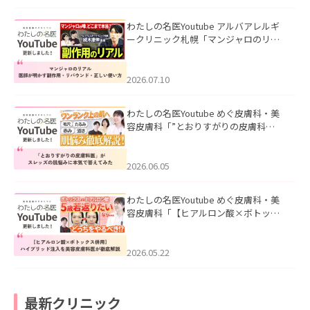
わたしの名医Youtube アルバアレルギ
ークリニック札幌「マンジャロのリア
ル｜医師が明かす副作用・リバウン
ド・正しい使い方」を公開いたしまし
た。
2026.07.10
わたしの名医Youtube めぐ皮膚科・美
容皮膚科「”とおりすがりの皮膚科
医”がスレッズの肌悩みに本気で答えて
みた」を公開いたしました。
2026.06.05
わたしの名医Youtube めぐ皮膚科・美
容皮膚科「【ヒアルロン酸×ボトック
ス併用】ハイブリッド注入を美容皮膚
科医が徹底解説」を公開いたしまし
た。
2026.05.22
最新クリニック