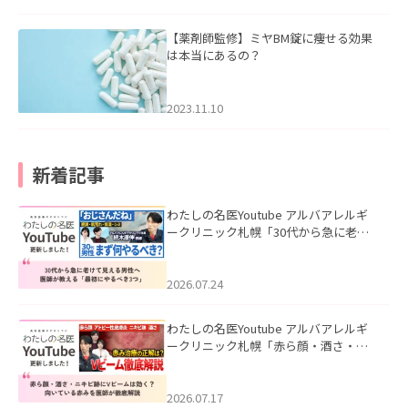
【薬剤師監修】ミヤBM錠に痩せる効果
は本当にあるの？
2023.11.10
新着記事
わたしの名医Youtube アルバアレルギ
ークリニック札幌「30代から急に老け
て見える男性へ｜医師が教える「最初
にやるべき3つ」」を公開いたしまし
た。
2026.07.24
わたしの名医Youtube アルバアレルギ
ークリニック札幌「赤ら顔・酒さ・ニ
キビ跡にVビームは効く？向いている赤
みを医師が徹底解説」を公開いたしま
した。
2026.07.17