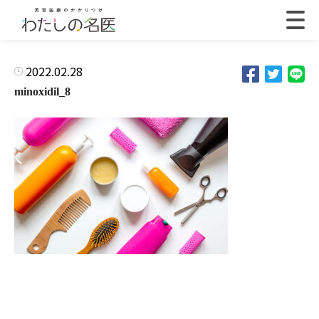
2022.02.28
minoxidil_8