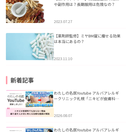
や副作用は？長期服用は危険なの？
2023.07.27
【薬剤師監修】ミヤBM錠に痩せる効果
は本当にあるの？
2023.11.10
新着記事
わたしの名医Youtube アルバアレルギ
ークリニック札幌「ニキビが皮膚科で
も治らない理由｜繰り返す人が次に考
える治療を医師が解説」を公開いたし
ました。
2026.08.07
わたしの名医Youtube アルバアレルギ