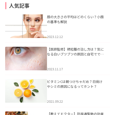
人気記事
顔の大きさの平均はどのくらい？小顔
の基準も解説
2023.12.12
【医師監修】稗粒腫の治し方は？気に
なる白いブツブツの原因と自宅ででき
るケアについて
2023.11.17
ビタミンCは朝つけちゃだめ？日焼け
やシミの原因になるってホント？
2021.09.22
【教えてドクター】防風通聖散の効果