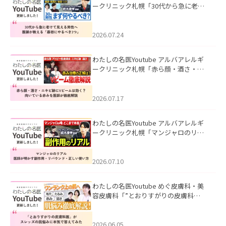
ークリニック札幌「30代から急に老け
て見える男性へ｜医師が教える「最初
にやるべき3つ」」を公開いたしまし
た。
2026.07.24
わたしの名医Youtube アルバアレルギ
ークリニック札幌「赤ら顔・酒さ・ニ
キビ跡にVビームは効く？向いている赤
みを医師が徹底解説」を公開いたしま
した。
2026.07.17
わたしの名医Youtube アルバアレルギ
ークリニック札幌「マンジャロのリア
ル｜医師が明かす副作用・リバウン
ド・正しい使い方」を公開いたしまし
た。
2026.07.10
わたしの名医Youtube めぐ皮膚科・美
容皮膚科「”とおりすがりの皮膚科
医”がスレッズの肌悩みに本気で答えて
みた」を公開いたしました。
2026.06.05