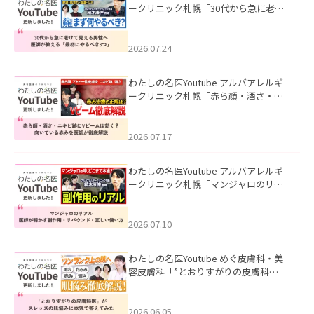
ークリニック札幌「30代から急に老け
て見える男性へ｜医師が教える「最初
にやるべき3つ」」を公開いたしまし
た。
2026.07.24
わたしの名医Youtube アルバアレルギ
ークリニック札幌「赤ら顔・酒さ・ニ
キビ跡にVビームは効く？向いている赤
みを医師が徹底解説」を公開いたしま
した。
2026.07.17
わたしの名医Youtube アルバアレルギ
ークリニック札幌「マンジャロのリア
ル｜医師が明かす副作用・リバウン
ド・正しい使い方」を公開いたしまし
た。
2026.07.10
わたしの名医Youtube めぐ皮膚科・美
容皮膚科「”とおりすがりの皮膚科
医”がスレッズの肌悩みに本気で答えて
みた」を公開いたしました。
2026.06.05