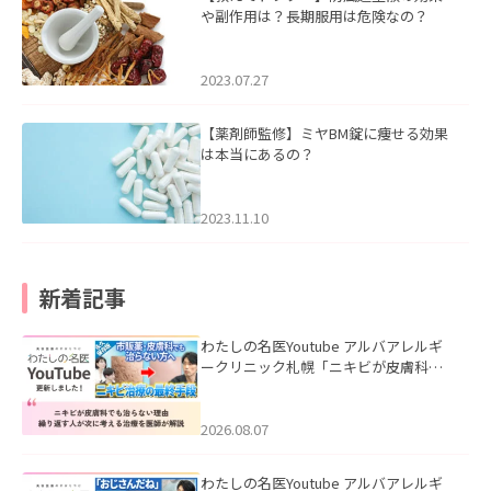
や副作用は？長期服用は危険なの？
2023.07.27
【薬剤師監修】ミヤBM錠に痩せる効果
は本当にあるの？
2023.11.10
新着記事
わたしの名医Youtube アルバアレルギ
ークリニック札幌「ニキビが皮膚科で
も治らない理由｜繰り返す人が次に考
える治療を医師が解説」を公開いたし
ました。
2026.08.07
わたしの名医Youtube アルバアレルギ