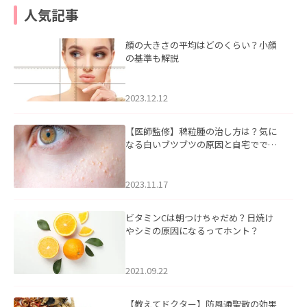
人気記事
顔の大きさの平均はどのくらい？小顔
の基準も解説
2023.12.12
【医師監修】稗粒腫の治し方は？気に
なる白いブツブツの原因と自宅ででき
るケアについて
2023.11.17
ビタミンCは朝つけちゃだめ？日焼け
やシミの原因になるってホント？
2021.09.22
【教えてドクター】防風通聖散の効果