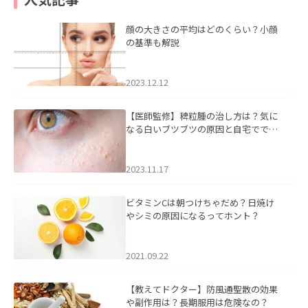
顔の大きさの平均はどのくらい？小顔
の基準も解説
2023.12.12
【医師監修】稗粒腫の治し方は？気に
なる白いブツブツの原因と自宅ででき
るケアについて
2023.11.17
ビタミンCは朝つけちゃだめ？日焼け
やシミの原因になるってホント？
2021.09.22
【教えてドクター】防風通聖散の効果
や副作用は？長期服用は危険なの？