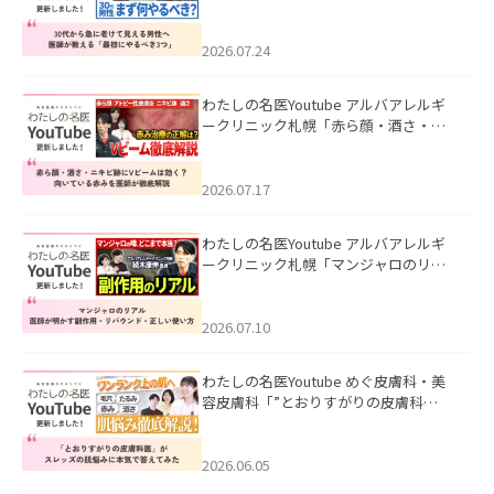
て見える男性へ｜医師が教える「最初
にやるべき3つ」」を公開いたしまし
た。
2026.07.24
わたしの名医Youtube アルバアレルギ
ークリニック札幌「赤ら顔・酒さ・ニ
キビ跡にVビームは効く？向いている赤
みを医師が徹底解説」を公開いたしま
した。
2026.07.17
わたしの名医Youtube アルバアレルギ
ークリニック札幌「マンジャロのリア
ル｜医師が明かす副作用・リバウン
ド・正しい使い方」を公開いたしまし
た。
2026.07.10
わたしの名医Youtube めぐ皮膚科・美
容皮膚科「”とおりすがりの皮膚科
医”がスレッズの肌悩みに本気で答えて
みた」を公開いたしました。
2026.06.05