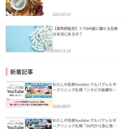
2023.07.27
【薬剤師監修】ミヤBM錠に痩せる効果
は本当にあるの？
2023.11.10
新着記事
わたしの名医Youtube アルバアレルギ
ークリニック札幌「ニキビが皮膚科で
も治らない理由｜繰り返す人が次に考
える治療を医師が解説」を公開いたし
ました。
2026.08.07
わたしの名医Youtube アルバアレルギ
ークリニック札幌「30代から急に老け