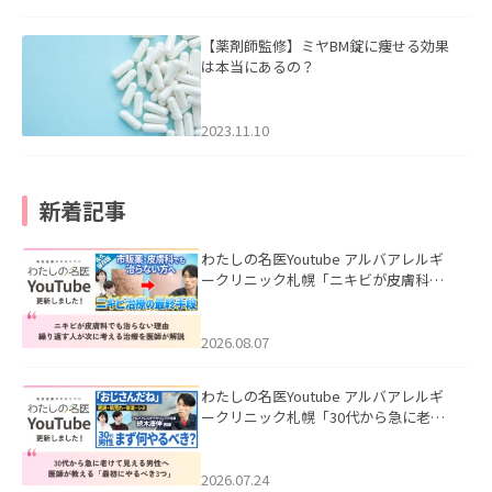
【薬剤師監修】ミヤBM錠に痩せる効果
は本当にあるの？
2023.11.10
新着記事
わたしの名医Youtube アルバアレルギ
ークリニック札幌「ニキビが皮膚科で
も治らない理由｜繰り返す人が次に考
える治療を医師が解説」を公開いたし
ました。
2026.08.07
わたしの名医Youtube アルバアレルギ
ークリニック札幌「30代から急に老け
て見える男性へ｜医師が教える「最初
にやるべき3つ」」を公開いたしまし
た。
2026.07.24