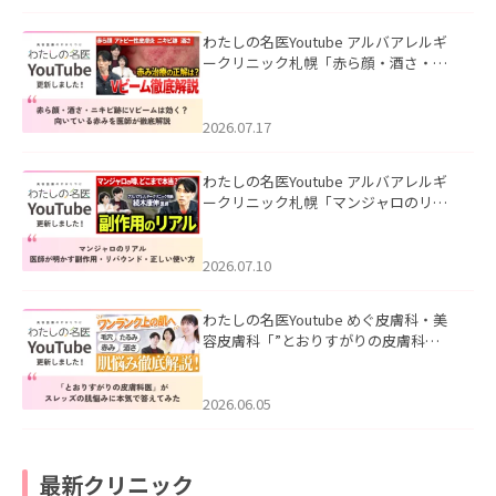
わたしの名医Youtube アルバアレルギ
ークリニック札幌「赤ら顔・酒さ・ニ
キビ跡にVビームは効く？向いている赤
みを医師が徹底解説」を公開いたしま
した。
2026.07.17
わたしの名医Youtube アルバアレルギ
ークリニック札幌「マンジャロのリア
ル｜医師が明かす副作用・リバウン
ド・正しい使い方」を公開いたしまし
た。
2026.07.10
わたしの名医Youtube めぐ皮膚科・美
容皮膚科「”とおりすがりの皮膚科
医”がスレッズの肌悩みに本気で答えて
みた」を公開いたしました。
2026.06.05
最新クリニック