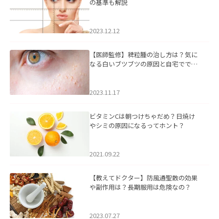
の基準も解説
2023.12.12
【医師監修】稗粒腫の治し方は？気に
なる白いブツブツの原因と自宅ででき
るケアについて
2023.11.17
ビタミンCは朝つけちゃだめ？日焼け
やシミの原因になるってホント？
2021.09.22
【教えてドクター】防風通聖散の効果
や副作用は？長期服用は危険なの？
2023.07.27