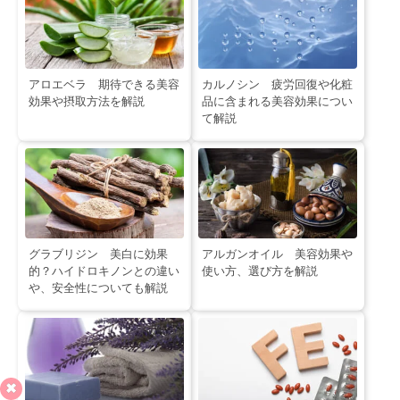
アロエベラ 期待できる美容
カルノシン 疲労回復や化粧
効果や摂取方法を解説
品に含まれる美容効果につい
て解説
グラブリジン 美白に効果
アルガンオイル 美容効果や
的？ハイドロキノンとの違い
使い方、選び方を解説
や、安全性についても解説