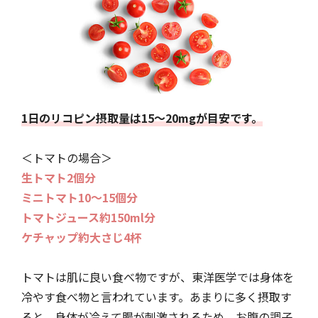
1日のリコピン摂取量は15〜20mgが目安です。
＜トマトの場合＞
生トマト2個分
ミニトマト10〜15個分
トマトジュース約150ml分
ケチャップ約大さじ4杯
トマトは肌に良い食べ物ですが、東洋医学では身体を
冷やす食べ物と言われています。あまりに多く摂取す
ると、身体が冷えて腸が刺激されるため、お腹の調子