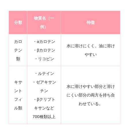
物質名（一
分類
特徴
例）
カロ
・αカロテン
水に溶けにくく、油に溶け
テン
・βカロテン
やすい
類
・リコピン
・ルテイン
キサ
・ゼアキサン
水に溶けやすい部分と溶け
ント
チン
にくい部分の両方を持ち合
フィ
・βクリプト
わせている。
ル類
キサンなど
700種類以上