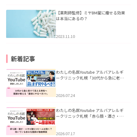
【薬剤師監修】ミヤBM錠に痩せる効果
は本当にあるの？
2023.11.10
新着記事
わたしの名医Youtube アルバアレルギ
ークリニック札幌「30代から急に老け
て見える男性へ｜医師が教える「最初
にやるべき3つ」」を公開いたしまし
た。
2026.07.24
わたしの名医Youtube アルバアレルギ
ークリニック札幌「赤ら顔・酒さ・ニ
キビ跡にVビームは効く？向いている赤
みを医師が徹底解説」を公開いたしま
した。
2026.07.17