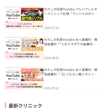
わたしの名医Youtube アルバアレルギ
ークリニック札幌「マンジャロのリア
ル｜医師が明かす副作用・リバウン
ド・正しい使い方」を公開いたしまし
た。
2026.07.10
わたしの名医Youtube めぐ皮膚科・美
容皮膚科「”とおりすがりの皮膚科
医”がスレッズの肌悩みに本気で答えて
みた」を公開いたしました。
2026.06.05
わたしの名医Youtube めぐ皮膚科・美
容皮膚科「【ヒアルロン酸×ボトック
ス併用】ハイブリッド注入を美容皮膚
科医が徹底解説」を公開いたしまし
た。
2026.05.22
最新クリニック