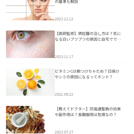
の基準も解説
2023.12.12
【医師監修】稗粒腫の治し方は？気に
なる白いブツブツの原因と自宅ででき
るケアについて
2023.11.17
ビタミンCは朝つけちゃだめ？日焼け
やシミの原因になるってホント？
2021.09.22
【教えてドクター】防風通聖散の効果
や副作用は？長期服用は危険なの？
2023.07.27