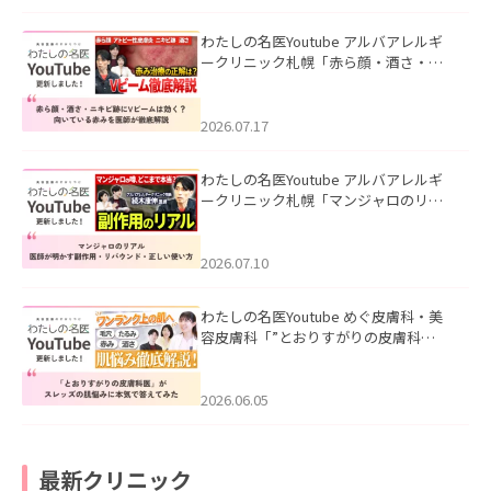
わたしの名医Youtube アルバアレルギ
ークリニック札幌「赤ら顔・酒さ・ニ
キビ跡にVビームは効く？向いている赤
みを医師が徹底解説」を公開いたしま
した。
2026.07.17
わたしの名医Youtube アルバアレルギ
ークリニック札幌「マンジャロのリア
ル｜医師が明かす副作用・リバウン
ド・正しい使い方」を公開いたしまし
た。
2026.07.10
わたしの名医Youtube めぐ皮膚科・美
容皮膚科「”とおりすがりの皮膚科
医”がスレッズの肌悩みに本気で答えて
みた」を公開いたしました。
2026.06.05
最新クリニック