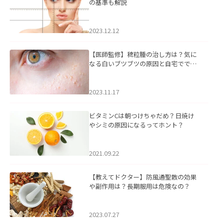
の基準も解説
2023.12.12
【医師監修】稗粒腫の治し方は？気に
なる白いブツブツの原因と自宅ででき
るケアについて
2023.11.17
ビタミンCは朝つけちゃだめ？日焼け
やシミの原因になるってホント？
2021.09.22
【教えてドクター】防風通聖散の効果
や副作用は？長期服用は危険なの？
2023.07.27