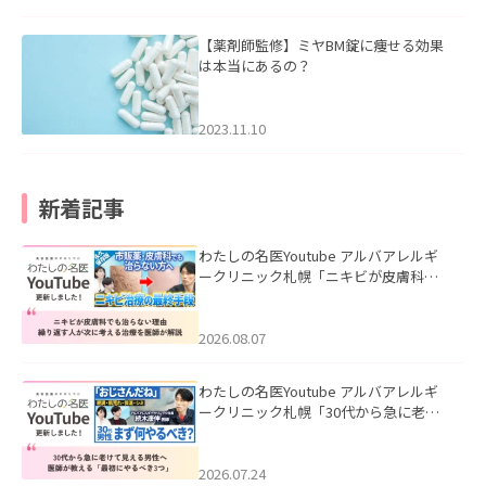
【薬剤師監修】ミヤBM錠に痩せる効果
は本当にあるの？
2023.11.10
新着記事
わたしの名医Youtube アルバアレルギ
ークリニック札幌「ニキビが皮膚科で
も治らない理由｜繰り返す人が次に考
える治療を医師が解説」を公開いたし
ました。
2026.08.07
わたしの名医Youtube アルバアレルギ
ークリニック札幌「30代から急に老け
て見える男性へ｜医師が教える「最初
にやるべき3つ」」を公開いたしまし
た。
2026.07.24