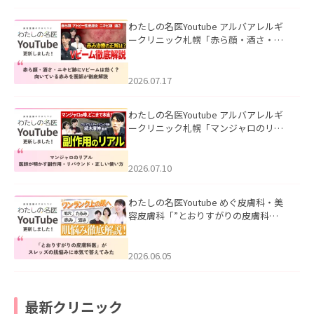
わたしの名医Youtube アルバアレルギ
ークリニック札幌「赤ら顔・酒さ・ニ
キビ跡にVビームは効く？向いている赤
みを医師が徹底解説」を公開いたしま
した。
2026.07.17
わたしの名医Youtube アルバアレルギ
ークリニック札幌「マンジャロのリア
ル｜医師が明かす副作用・リバウン
ド・正しい使い方」を公開いたしまし
た。
2026.07.10
わたしの名医Youtube めぐ皮膚科・美
容皮膚科「”とおりすがりの皮膚科
医”がスレッズの肌悩みに本気で答えて
みた」を公開いたしました。
2026.06.05
最新クリニック