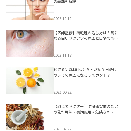
の基準も解説
2023.12.12
【医師監修】稗粒腫の治し方は？気に
なる白いブツブツの原因と自宅ででき
るケアについて
2023.11.17
ビタミンCは朝つけちゃだめ？日焼け
やシミの原因になるってホント？
2021.09.22
【教えてドクター】防風通聖散の効果
や副作用は？長期服用は危険なの？
2023.07.27