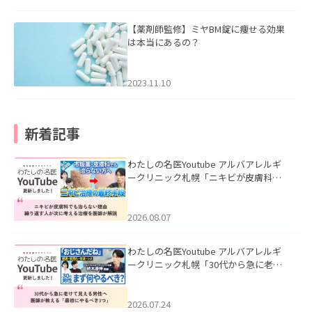
【薬剤師監修】ミヤBM錠に痩せる効果
は本当にあるの？
2023.11.10
新着記事
わたしの名医Youtube アルバアレルギ
ークリニック札幌「ニキビが皮膚科で
も治らない理由｜繰り返す人が次に考
える治療を医師が解説」を公開いたし
ました。
2026.08.07
わたしの名医Youtube アルバアレルギ
ークリニック札幌「30代から急に老け
て見える男性へ｜医師が教える「最初
にやるべき3つ」」を公開いたしまし
た。
2026.07.24