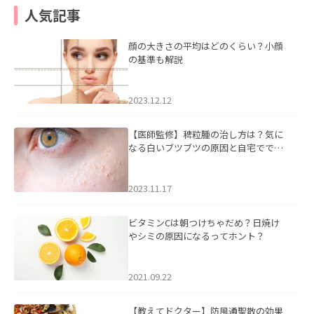
人気記事
顔の大きさの平均はどのくらい？小顔
の基準も解説
2023.12.12
【医師監修】稗粒腫の治し方は？気に
なる白いブツブツの原因と自宅ででき
るケアについて
2023.11.17
ビタミンCは朝つけちゃだめ？日焼け
やシミの原因になるってホント？
2021.09.22
【教えてドクター】防風通聖散の効果