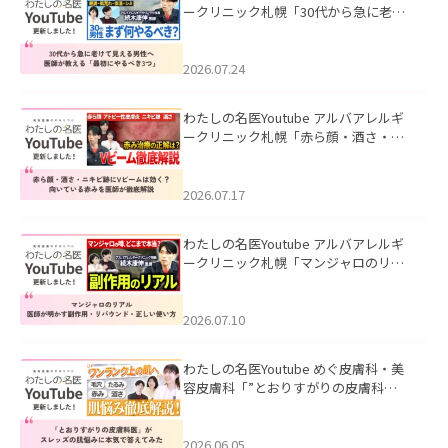
ークリニック札幌「30代から急に老け
て見える男性へ｜医師が教える「最初
にやるべき3つ」」を公開いたしまし
た。
2026.07.24
わたしの名医Youtube アルバアレルギ
ークリニック札幌「赤ら顔・酒さ・ニ
キビ跡にVビームは効く？向いている赤
みを医師が徹底解説」を公開いたしま
した。
2026.07.17
わたしの名医Youtube アルバアレルギ
ークリニック札幌「マンジャロのリア
ル｜医師が明かす副作用・リバウン
ド・正しい使い方」を公開いたしまし
た。
2026.07.10
わたしの名医Youtube めぐ皮膚科・美
容皮膚科「”とおりすがりの皮膚科
医”がスレッズの肌悩みに本気で答えて
みた」を公開いたしました。
2026.06.05