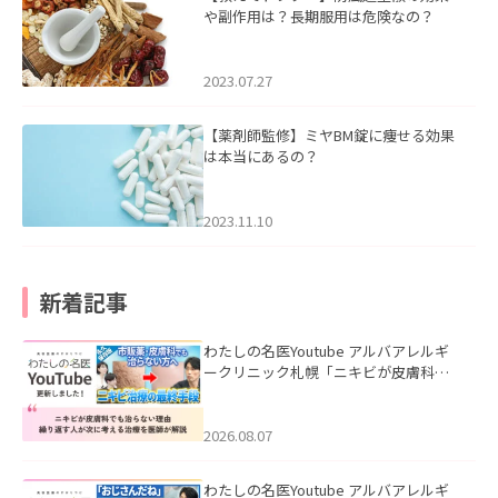
や副作用は？長期服用は危険なの？
2023.07.27
【薬剤師監修】ミヤBM錠に痩せる効果
は本当にあるの？
2023.11.10
新着記事
わたしの名医Youtube アルバアレルギ
ークリニック札幌「ニキビが皮膚科で
も治らない理由｜繰り返す人が次に考
える治療を医師が解説」を公開いたし
ました。
2026.08.07
わたしの名医Youtube アルバアレルギ