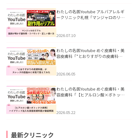
わたしの名医Youtube アルバアレルギ
ークリニック札幌「マンジャロのリア
ル｜医師が明かす副作用・リバウン
ド・正しい使い方」を公開いたしまし
た。
2026.07.10
わたしの名医Youtube めぐ皮膚科・美
容皮膚科「”とおりすがりの皮膚科
医”がスレッズの肌悩みに本気で答えて
みた」を公開いたしました。
2026.06.05
わたしの名医Youtube めぐ皮膚科・美
容皮膚科「【ヒアルロン酸×ボトック
ス併用】ハイブリッド注入を美容皮膚
科医が徹底解説」を公開いたしまし
た。
2026.05.22
最新クリニック