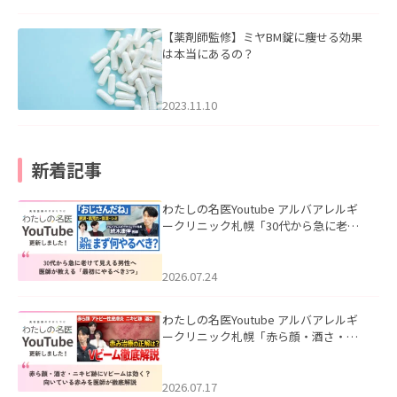
【薬剤師監修】ミヤBM錠に痩せる効果
は本当にあるの？
2023.11.10
新着記事
わたしの名医Youtube アルバアレルギ
ークリニック札幌「30代から急に老け
て見える男性へ｜医師が教える「最初
にやるべき3つ」」を公開いたしまし
た。
2026.07.24
わたしの名医Youtube アルバアレルギ
ークリニック札幌「赤ら顔・酒さ・ニ
キビ跡にVビームは効く？向いている赤
みを医師が徹底解説」を公開いたしま
した。
2026.07.17