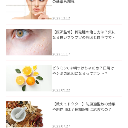
の基準も解説
2023.12.12
【医師監修】稗粒腫の治し方は？気に
なる白いブツブツの原因と自宅ででき
るケアについて
2023.11.17
ビタミンCは朝つけちゃだめ？日焼け
やシミの原因になるってホント？
2021.09.22
【教えてドクター】防風通聖散の効果
や副作用は？長期服用は危険なの？
2023.07.27