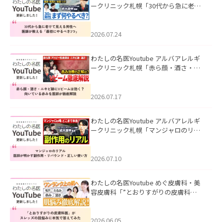
ークリニック札幌「30代から急に老け
て見える男性へ｜医師が教える「最初
にやるべき3つ」」を公開いたしまし
た。
2026.07.24
わたしの名医Youtube アルバアレルギ
ークリニック札幌「赤ら顔・酒さ・ニ
キビ跡にVビームは効く？向いている赤
みを医師が徹底解説」を公開いたしま
した。
2026.07.17
わたしの名医Youtube アルバアレルギ
ークリニック札幌「マンジャロのリア
ル｜医師が明かす副作用・リバウン
ド・正しい使い方」を公開いたしまし
た。
2026.07.10
わたしの名医Youtube めぐ皮膚科・美
容皮膚科「”とおりすがりの皮膚科
医”がスレッズの肌悩みに本気で答えて
みた」を公開いたしました。
2026.06.05