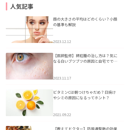
人気記事
顔の大きさの平均はどのくらい？小顔
の基準も解説
2023.12.12
【医師監修】稗粒腫の治し方は？気に
なる白いブツブツの原因と自宅ででき
るケアについて
2023.11.17
ビタミンCは朝つけちゃだめ？日焼け
やシミの原因になるってホント？
2021.09.22
【教えてドクター】防風通聖散の効果