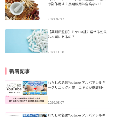
や副作用は？長期服用は危険なの？
2023.07.27
【薬剤師監修】ミヤBM錠に痩せる効果
は本当にあるの？
2023.11.10
新着記事
わたしの名医Youtube アルバアレルギ
ークリニック札幌「ニキビが皮膚科で
も治らない理由｜繰り返す人が次に考
える治療を医師が解説」を公開いたし
ました。
2026.08.07
わたしの名医Youtube アルバアレルギ