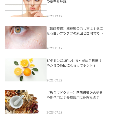
の基準も解説
2023.12.12
【医師監修】稗粒腫の治し方は？気に
なる白いブツブツの原因と自宅ででき
るケアについて
2023.11.17
ビタミンCは朝つけちゃだめ？日焼け
やシミの原因になるってホント？
2021.09.22
【教えてドクター】防風通聖散の効果
や副作用は？長期服用は危険なの？
2023.07.27