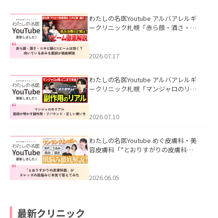
わたしの名医Youtube アルバアレルギ
ークリニック札幌「赤ら顔・酒さ・ニ
キビ跡にVビームは効く？向いている赤
みを医師が徹底解説」を公開いたしま
した。
2026.07.17
わたしの名医Youtube アルバアレルギ
ークリニック札幌「マンジャロのリア
ル｜医師が明かす副作用・リバウン
ド・正しい使い方」を公開いたしまし
た。
2026.07.10
わたしの名医Youtube めぐ皮膚科・美
容皮膚科「”とおりすがりの皮膚科
医”がスレッズの肌悩みに本気で答えて
みた」を公開いたしました。
2026.06.05
最新クリニック