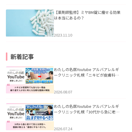
【薬剤師監修】ミヤBM錠に痩せる効果
は本当にあるの？
2023.11.10
新着記事
わたしの名医Youtube アルバアレルギ
ークリニック札幌「ニキビが皮膚科で
も治らない理由｜繰り返す人が次に考
える治療を医師が解説」を公開いたし
ました。
2026.08.07
わたしの名医Youtube アルバアレルギ
ークリニック札幌「30代から急に老け
て見える男性へ｜医師が教える「最初
にやるべき3つ」」を公開いたしまし
た。
2026.07.24