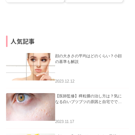
人気記事
顔の大きさの平均はどのくらい？小顔
の基準も解説
2023.12.12
【医師監修】稗粒腫の治し方は？気に
なる白いブツブツの原因と自宅ででき
るケアについて
2023.11.17