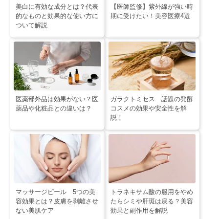
美白に有効な成分とは？代表
【医師監修】紫外線が強い時
的なものと効果的な使い方に
期に受けたい！美容医療4選
ついて解説
医薬部外品は効果がない？医
ガラクトミセス 話題の発酵
薬品や化粧品との違いは？
コスメの効果や安全性を解
説！
マッサージピール 5つの美
トラネキサム酸の服用をやめ
容効果とは？皮膚を剥離させ
たらシミや肝斑は戻る？美容
ない美肌ケア
効果と副作用を解説