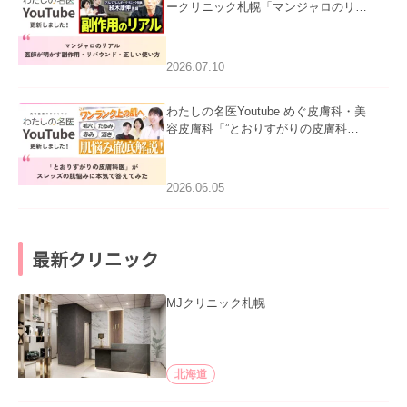
ークリニック札幌「マンジャロのリア
ル｜医師が明かす副作用・リバウン
ド・正しい使い方」を公開いたしまし
た。
2026.07.10
わたしの名医Youtube めぐ皮膚科・美
容皮膚科「”とおりすがりの皮膚科
医”がスレッズの肌悩みに本気で答えて
みた」を公開いたしました。
2026.06.05
最新クリニック
MJクリニック札幌
北海道