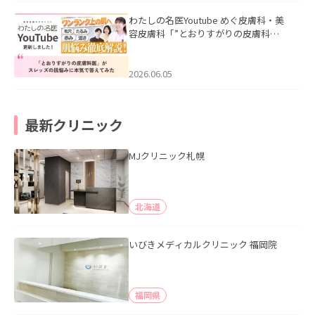
わたしの名医Youtube めぐ皮膚科・美
容皮膚科「”とおりすがりの皮膚科
医”がスレッズの肌悩みに本気で答えて
みた」を公開いたしました。
2026.06.05
最新クリニック
MJクリニック札幌
北海道
いびきメディカルクリニック 福岡院
福岡県