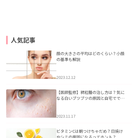
人気記事
顔の大きさの平均はどのくらい？小顔
の基準も解説
2023.12.12
【医師監修】稗粒腫の治し方は？気に
なる白いブツブツの原因と自宅ででき
るケアについて
2023.11.17
ビタミンCは朝つけちゃだめ？日焼け
やシミの原因になるってホント？