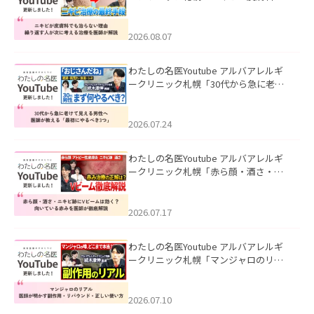
も治らない理由｜繰り返す人が次に考
える治療を医師が解説」を公開いたし
ました。
2026.08.07
わたしの名医Youtube アルバアレルギ
ークリニック札幌「30代から急に老け
て見える男性へ｜医師が教える「最初
にやるべき3つ」」を公開いたしまし
た。
2026.07.24
わたしの名医Youtube アルバアレルギ
ークリニック札幌「赤ら顔・酒さ・ニ
キビ跡にVビームは効く？向いている赤
みを医師が徹底解説」を公開いたしま
した。
2026.07.17
わたしの名医Youtube アルバアレルギ
ークリニック札幌「マンジャロのリア
ル｜医師が明かす副作用・リバウン
ド・正しい使い方」を公開いたしまし
た。
2026.07.10