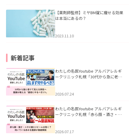
【薬剤師監修】ミヤBM錠に痩せる効果
は本当にあるの？
2023.11.10
新着記事
わたしの名医Youtube アルバアレルギ
ークリニック札幌「30代から急に老け
て見える男性へ｜医師が教える「最初
にやるべき3つ」」を公開いたしまし
た。
2026.07.24
わたしの名医Youtube アルバアレルギ
ークリニック札幌「赤ら顔・酒さ・ニ
キビ跡にVビームは効く？向いている赤
みを医師が徹底解説」を公開いたしま
した。
2026.07.17