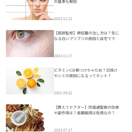
の基準も解説
2023.12.12
【医師監修】稗粒腫の治し方は？気に
なる白いブツブツの原因と自宅ででき
るケアについて
2023.11.17
ビタミンCは朝つけちゃだめ？日焼け
やシミの原因になるってホント？
2021.09.22
【教えてドクター】防風通聖散の効果
や副作用は？長期服用は危険なの？
2023.07.27