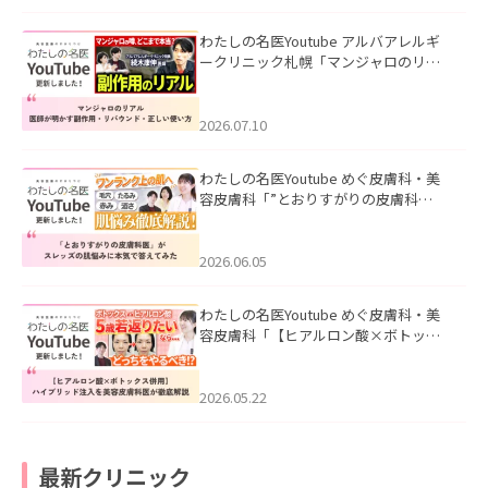
わたしの名医Youtube アルバアレルギ
ークリニック札幌「マンジャロのリア
ル｜医師が明かす副作用・リバウン
ド・正しい使い方」を公開いたしまし
た。
2026.07.10
わたしの名医Youtube めぐ皮膚科・美
容皮膚科「”とおりすがりの皮膚科
医”がスレッズの肌悩みに本気で答えて
みた」を公開いたしました。
2026.06.05
わたしの名医Youtube めぐ皮膚科・美
容皮膚科「【ヒアルロン酸×ボトック
ス併用】ハイブリッド注入を美容皮膚
科医が徹底解説」を公開いたしまし
た。
2026.05.22
最新クリニック