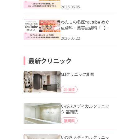
りすがりの皮膚科医”がスレ
2026.06.05
ッズの肌悩みに本気で答え
てみた」を公開いたしまし
た。
わたしの名医Youtube めぐ
皮膚科・美容皮膚科「【ヒ
アルロン酸×ボトックス併
2026.05.22
用】ハイブリッド注入を美
容皮膚科医が徹底解説」を
公開いたしました。
最新クリニック
MJクリニック札幌
北海道
いびきメディカルクリニッ
ク 福岡院
福岡県
いびきメディカルクリニッ