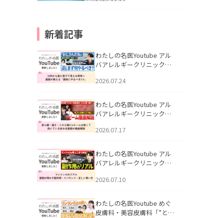
新着記事
わたしの名医Youtube アル
バアレルギークリニック札
幌「30代から急に老けて見
2026.07.24
える男性へ｜医師が教える
「最初にやるべき3つ」」を
公開いたしました。
わたしの名医Youtube アル
バアレルギークリニック札
幌「赤ら顔・酒さ・ニキビ
2026.07.17
跡にVビームは効く？向いて
いる赤みを医師が徹底解
説」を公開いたしました。
わたしの名医Youtube アル
バアレルギークリニック札
幌「マンジャロのリアル｜
2026.07.10
医師が明かす副作用・リバ
ウンド・正しい使い方」を
公開いたしました。
わたしの名医Youtube めぐ
皮膚科・美容皮膚科「”とお