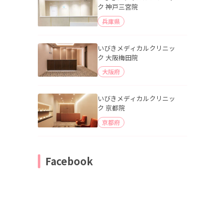
ク 神戸三宮院
兵庫県
いびきメディカルクリニッ
ク 大阪梅田院
大阪府
いびきメディカルクリニッ
ク 京都院
京都府
Facebook