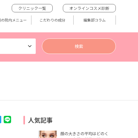
クリニック一覧
オンラインコスメ診断
題の院内メニュー
こだわりの成分
編集部コラム
人気記事
顔の大きさの平均はどのく