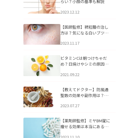
らい？小顔の基準も解説
2023.12.12
【医師監修】稗粒腫の治し
方は？気になる白いブツブ
ツの原因と自宅でできるケ
2023.11.17
アについて
ビタミンCは朝つけちゃだ
め？日焼けやシミの原因に
なるってホント？
2021.09.22
【教えてドクター】防風通
聖散の効果や副作用は？長
期服用は危険なの？
2023.07.27
【薬剤師監修】ミヤBM錠に
痩せる効果は本当にある
の？
2023.11.10