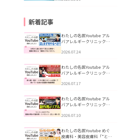
新着記事
わたしの名医Youtube アル
バアレルギークリニック札
幌「30代から急に老けて見
2026.07.24
える男性へ｜医師が教える
「最初にやるべき3つ」」を
公開いたしました。
わたしの名医Youtube アル
バアレルギークリニック札
幌「赤ら顔・酒さ・ニキビ
2026.07.17
跡にVビームは効く？向いて
いる赤みを医師が徹底解
説」を公開いたしました。
わたしの名医Youtube アル
バアレルギークリニック札
幌「マンジャロのリアル｜
2026.07.10
医師が明かす副作用・リバ
ウンド・正しい使い方」を
公開いたしました。
わたしの名医Youtube めぐ
皮膚科・美容皮膚科「”とお