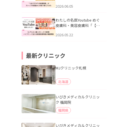
りすがりの皮膚科医”がスレ
2026.06.05
ッズの肌悩みに本気で答え
てみた」を公開いたしまし
た。
わたしの名医Youtube めぐ
皮膚科・美容皮膚科「【ヒ
アルロン酸×ボトックス併
2026.05.22
用】ハイブリッド注入を美
容皮膚科医が徹底解説」を
公開いたしました。
最新クリニック
MJクリニック札幌
北海道
いびきメディカルクリニッ
ク 福岡院
福岡県
いびきメディカルクリニッ