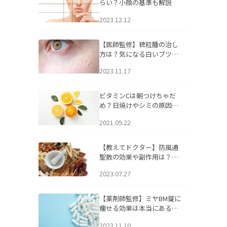
らい？小顔の基準も解説
2023.12.12
【医師監修】稗粒腫の治し
方は？気になる白いブツブ
ツの原因と自宅でできるケ
2023.11.17
アについて
ビタミンCは朝つけちゃだ
め？日焼けやシミの原因に
なるってホント？
2021.09.22
【教えてドクター】防風通
聖散の効果や副作用は？長
期服用は危険なの？
2023.07.27
【薬剤師監修】ミヤBM錠に
痩せる効果は本当にある
の？
2023.11.10