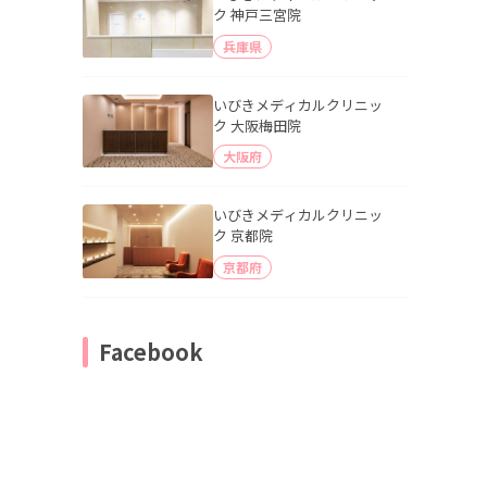
ク 神戸三宮院
兵庫県
いびきメディカルクリニッ
ク 大阪梅田院
大阪府
いびきメディカルクリニッ
ク 京都院
京都府
Facebook