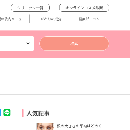
クリニック一覧
オンラインコスメ診断
題の院内メニュー
こだわりの成分
編集部コラム
人気記事
顔の大きさの平均はどのく