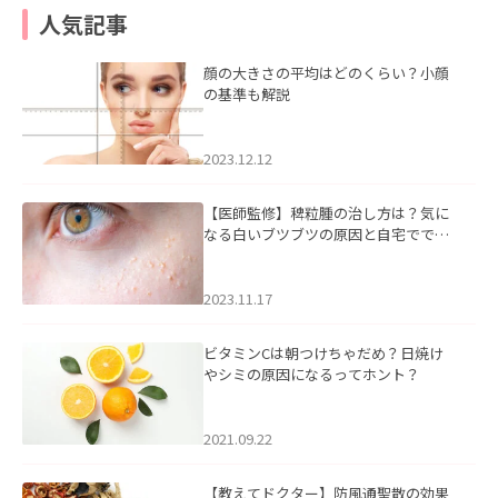
人気記事
顔の大きさの平均はどのくらい？小顔
の基準も解説
2023.12.12
【医師監修】稗粒腫の治し方は？気に
なる白いブツブツの原因と自宅ででき
るケアについて
2023.11.17
ビタミンCは朝つけちゃだめ？日焼け
やシミの原因になるってホント？
2021.09.22
【教えてドクター】防風通聖散の効果