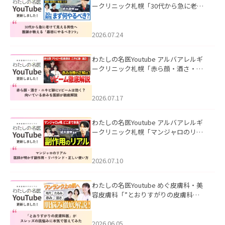
ークリニック札幌「30代から急に老け
て見える男性へ｜医師が教える「最初
にやるべき3つ」」を公開いたしまし
た。
2026.07.24
わたしの名医Youtube アルバアレルギ
ークリニック札幌「赤ら顔・酒さ・ニ
キビ跡にVビームは効く？向いている赤
みを医師が徹底解説」を公開いたしま
した。
2026.07.17
わたしの名医Youtube アルバアレルギ
ークリニック札幌「マンジャロのリア
ル｜医師が明かす副作用・リバウン
ド・正しい使い方」を公開いたしまし
た。
2026.07.10
わたしの名医Youtube めぐ皮膚科・美
容皮膚科「”とおりすがりの皮膚科
医”がスレッズの肌悩みに本気で答えて
みた」を公開いたしました。
2026.06.05