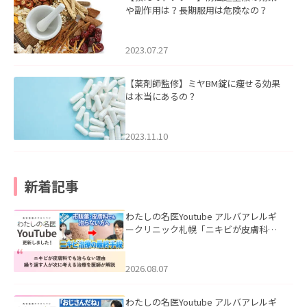
や副作用は？長期服用は危険なの？
2023.07.27
【薬剤師監修】ミヤBM錠に痩せる効果
は本当にあるの？
2023.11.10
新着記事
わたしの名医Youtube アルバアレルギ
ークリニック札幌「ニキビが皮膚科で
も治らない理由｜繰り返す人が次に考
える治療を医師が解説」を公開いたし
ました。
2026.08.07
わたしの名医Youtube アルバアレルギ