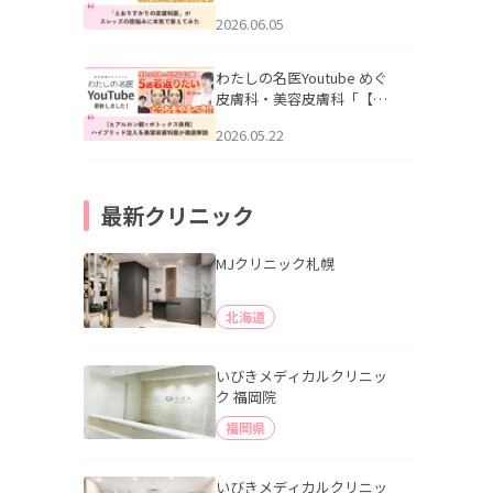
りすがりの皮膚科医”がスレ
2026.06.05
ッズの肌悩みに本気で答え
てみた」を公開いたしまし
た。
わたしの名医Youtube めぐ
皮膚科・美容皮膚科「【ヒ
アルロン酸×ボトックス併
2026.05.22
用】ハイブリッド注入を美
容皮膚科医が徹底解説」を
公開いたしました。
最新クリニック
MJクリニック札幌
北海道
いびきメディカルクリニッ
ク 福岡院
福岡県
いびきメディカルクリニッ