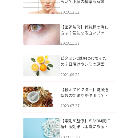
らい？小顔の基準も解説
2023.12.12
【医師監修】稗粒腫の治し
方は？気になる白いブツブ
ツの原因と自宅でできるケ
2023.11.17
アについて
ビタミンCは朝つけちゃだ
め？日焼けやシミの原因に
なるってホント？
2021.09.22
【教えてドクター】防風通
聖散の効果や副作用は？長
期服用は危険なの？
2023.07.27
【薬剤師監修】ミヤBM錠に
痩せる効果は本当にある
の？
2023.11.10