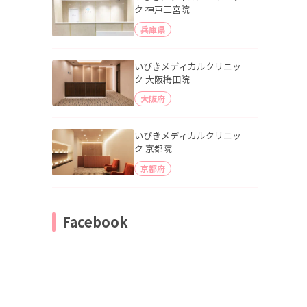
ク 神戸三宮院
兵庫県
いびきメディカルクリニッ
ク 大阪梅田院
大阪府
いびきメディカルクリニッ
ク 京都院
京都府
Facebook