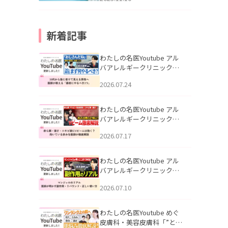
新着記事
わたしの名医Youtube アル
バアレルギークリニック札
幌「30代から急に老けて見
2026.07.24
える男性へ｜医師が教える
「最初にやるべき3つ」」を
公開いたしました。
わたしの名医Youtube アル
バアレルギークリニック札
幌「赤ら顔・酒さ・ニキビ
2026.07.17
跡にVビームは効く？向いて
いる赤みを医師が徹底解
説」を公開いたしました。
わたしの名医Youtube アル
バアレルギークリニック札
幌「マンジャロのリアル｜
2026.07.10
医師が明かす副作用・リバ
ウンド・正しい使い方」を
公開いたしました。
わたしの名医Youtube めぐ
皮膚科・美容皮膚科「”とお