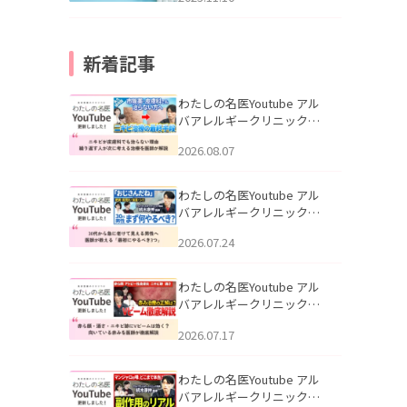
新着記事
わたしの名医Youtube アル
バアレルギークリニック札
幌「ニキビが皮膚科でも治
2026.08.07
らない理由｜繰り返す人が
次に考える治療を医師が解
説」を公開いたしました。
わたしの名医Youtube アル
バアレルギークリニック札
幌「30代から急に老けて見
2026.07.24
える男性へ｜医師が教える
「最初にやるべき3つ」」を
公開いたしました。
わたしの名医Youtube アル
バアレルギークリニック札
幌「赤ら顔・酒さ・ニキビ
2026.07.17
跡にVビームは効く？向いて
いる赤みを医師が徹底解
説」を公開いたしました。
わたしの名医Youtube アル
バアレルギークリニック札