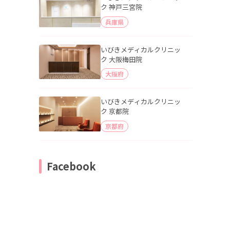
ク 神戸三宮院
兵庫県
いびきメディカルクリニッ
ク 大阪梅田院
大阪府
いびきメディカルクリニッ
ク 京都院
京都府
Facebook