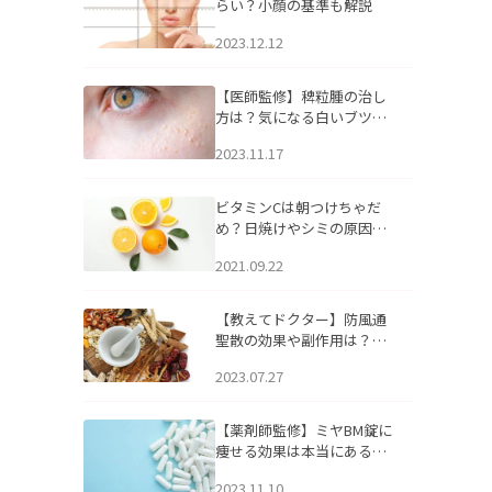
らい？小顔の基準も解説
2023.12.12
【医師監修】稗粒腫の治し
方は？気になる白いブツブ
ツの原因と自宅でできるケ
2023.11.17
アについて
ビタミンCは朝つけちゃだ
め？日焼けやシミの原因に
なるってホント？
2021.09.22
【教えてドクター】防風通
聖散の効果や副作用は？長
期服用は危険なの？
2023.07.27
【薬剤師監修】ミヤBM錠に
痩せる効果は本当にある
の？
2023.11.10