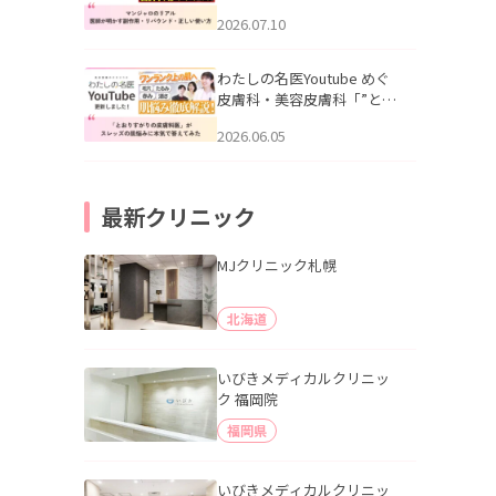
幌「マンジャロのリアル｜
2026.07.10
医師が明かす副作用・リバ
ウンド・正しい使い方」を
公開いたしました。
わたしの名医Youtube めぐ
皮膚科・美容皮膚科「”とお
りすがりの皮膚科医”がスレ
2026.06.05
ッズの肌悩みに本気で答え
てみた」を公開いたしまし
た。
最新クリニック
MJクリニック札幌
北海道
いびきメディカルクリニッ
ク 福岡院
福岡県
いびきメディカルクリニッ