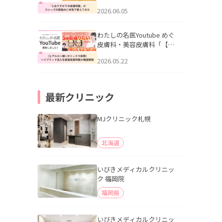
りすがりの皮膚科医”がスレ
2026.06.05
ッズの肌悩みに本気で答え
てみた」を公開いたしまし
た。
わたしの名医Youtube めぐ
皮膚科・美容皮膚科「【ヒ
アルロン酸×ボトックス併
2026.05.22
用】ハイブリッド注入を美
容皮膚科医が徹底解説」を
公開いたしました。
最新クリニック
MJクリニック札幌
北海道
いびきメディカルクリニッ
ク 福岡院
福岡県
いびきメディカルクリニッ