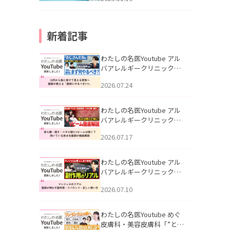
新着記事
わたしの名医Youtube アル
バアレルギークリニック札
幌「30代から急に老けて見
2026.07.24
える男性へ｜医師が教える
「最初にやるべき3つ」」を
公開いたしました。
わたしの名医Youtube アル
バアレルギークリニック札
幌「赤ら顔・酒さ・ニキビ
2026.07.17
跡にVビームは効く？向いて
いる赤みを医師が徹底解
説」を公開いたしました。
わたしの名医Youtube アル
バアレルギークリニック札
幌「マンジャロのリアル｜
2026.07.10
医師が明かす副作用・リバ
ウンド・正しい使い方」を
公開いたしました。
わたしの名医Youtube めぐ
皮膚科・美容皮膚科「”とお