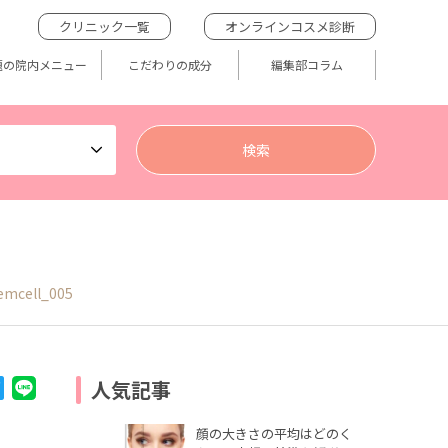
クリニック一覧
オンラインコスメ診断
題の院内メニュー
こだわりの成分
編集部コラム
emcell_005
人気記事
顔の大きさの平均はどのく