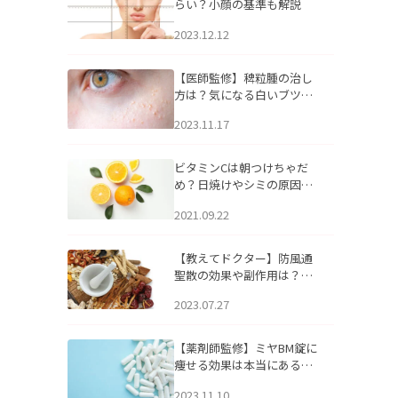
らい？小顔の基準も解説
2023.12.12
【医師監修】稗粒腫の治し
方は？気になる白いブツブ
ツの原因と自宅でできるケ
2023.11.17
アについて
ビタミンCは朝つけちゃだ
め？日焼けやシミの原因に
なるってホント？
2021.09.22
【教えてドクター】防風通
聖散の効果や副作用は？長
期服用は危険なの？
2023.07.27
【薬剤師監修】ミヤBM錠に
痩せる効果は本当にある
の？
2023.11.10