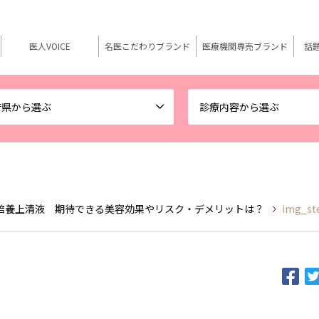
医人VOICE
名医こだわりブランド
医療機関専売ブランド
話
府県から選ぶ
診療内容から選ぶ
培養上清液 期待できる美容効果やリスク・デメリットは？
img_st