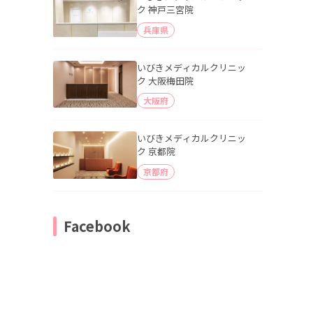
ク 神戸三宮院
兵庫県
いびきメディカルクリニッ
ク 大阪梅田院
大阪府
いびきメディカルクリニッ
ク 京都院
京都府
Facebook