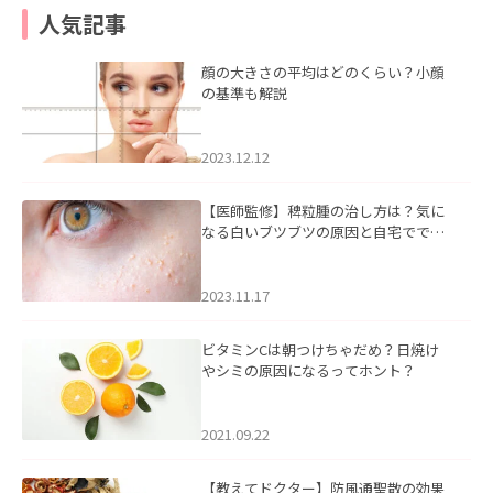
人気記事
顔の大きさの平均はどのくらい？小顔
の基準も解説
2023.12.12
【医師監修】稗粒腫の治し方は？気に
なる白いブツブツの原因と自宅ででき
るケアについて
2023.11.17
ビタミンCは朝つけちゃだめ？日焼け
やシミの原因になるってホント？
2021.09.22
【教えてドクター】防風通聖散の効果