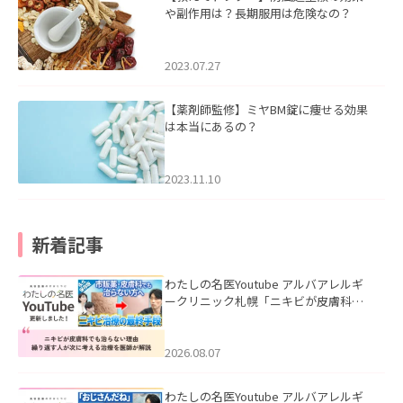
や副作用は？長期服用は危険なの？
2023.07.27
【薬剤師監修】ミヤBM錠に痩せる効果
は本当にあるの？
2023.11.10
新着記事
わたしの名医Youtube アルバアレルギ
ークリニック札幌「ニキビが皮膚科で
も治らない理由｜繰り返す人が次に考
える治療を医師が解説」を公開いたし
ました。
2026.08.07
わたしの名医Youtube アルバアレルギ