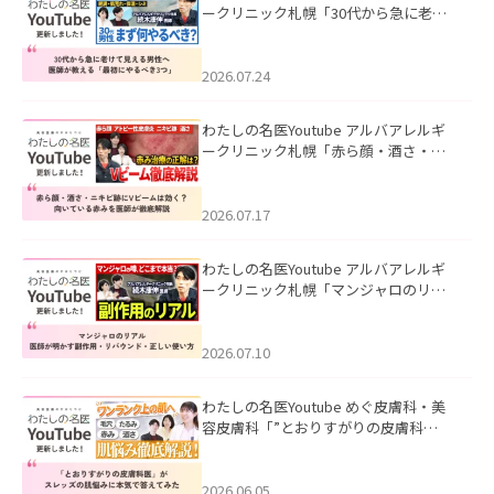
ークリニック札幌「30代から急に老け
て見える男性へ｜医師が教える「最初
にやるべき3つ」」を公開いたしまし
た。
2026.07.24
わたしの名医Youtube アルバアレルギ
ークリニック札幌「赤ら顔・酒さ・ニ
キビ跡にVビームは効く？向いている赤
みを医師が徹底解説」を公開いたしま
した。
2026.07.17
わたしの名医Youtube アルバアレルギ
ークリニック札幌「マンジャロのリア
ル｜医師が明かす副作用・リバウン
ド・正しい使い方」を公開いたしまし
た。
2026.07.10
わたしの名医Youtube めぐ皮膚科・美
容皮膚科「”とおりすがりの皮膚科
医”がスレッズの肌悩みに本気で答えて
みた」を公開いたしました。
2026.06.05