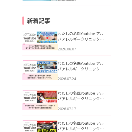
新着記事
わたしの名医Youtube アル
バアレルギークリニック札
幌「ニキビが皮膚科でも治
2026.08.07
らない理由｜繰り返す人が
次に考える治療を医師が解
説」を公開いたしました。
わたしの名医Youtube アル
バアレルギークリニック札
幌「30代から急に老けて見
2026.07.24
える男性へ｜医師が教える
「最初にやるべき3つ」」を
公開いたしました。
わたしの名医Youtube アル
バアレルギークリニック札
幌「赤ら顔・酒さ・ニキビ
2026.07.17
跡にVビームは効く？向いて
いる赤みを医師が徹底解
説」を公開いたしました。
わたしの名医Youtube アル
バアレルギークリニック札