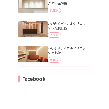
ク 神戸三宮院
兵庫県
いびきメディカルクリニッ
ク 大阪梅田院
大阪府
いびきメディカルクリニッ
ク 京都院
京都府
Facebook