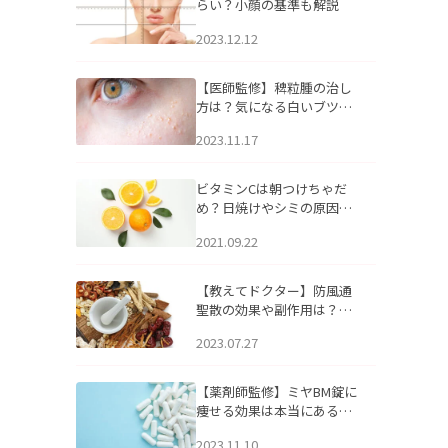
らい？小顔の基準も解説
2023.12.12
【医師監修】稗粒腫の治し
方は？気になる白いブツブ
ツの原因と自宅でできるケ
2023.11.17
アについて
ビタミンCは朝つけちゃだ
め？日焼けやシミの原因に
なるってホント？
2021.09.22
【教えてドクター】防風通
聖散の効果や副作用は？長
期服用は危険なの？
2023.07.27
【薬剤師監修】ミヤBM錠に
痩せる効果は本当にある
の？
2023.11.10