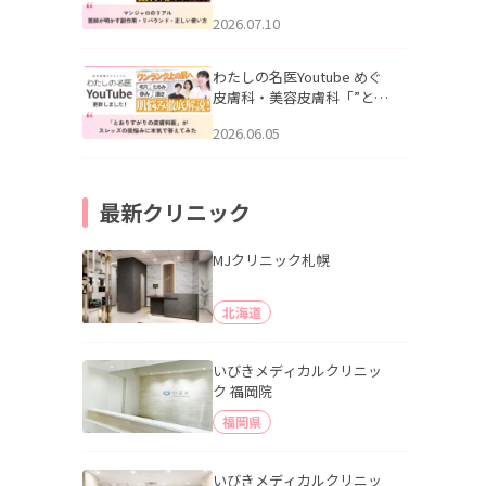
幌「マンジャロのリアル｜
2026.07.10
医師が明かす副作用・リバ
ウンド・正しい使い方」を
公開いたしました。
わたしの名医Youtube めぐ
皮膚科・美容皮膚科「”とお
りすがりの皮膚科医”がスレ
2026.06.05
ッズの肌悩みに本気で答え
てみた」を公開いたしまし
た。
最新クリニック
MJクリニック札幌
北海道
いびきメディカルクリニッ
ク 福岡院
福岡県
いびきメディカルクリニッ