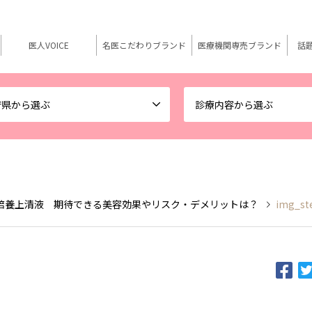
医人VOICE
名医こだわりブランド
医療機関専売ブランド
話
府県から選ぶ
診療内容から選ぶ
培養上清液 期待できる美容効果やリスク・デメリットは？
img_st