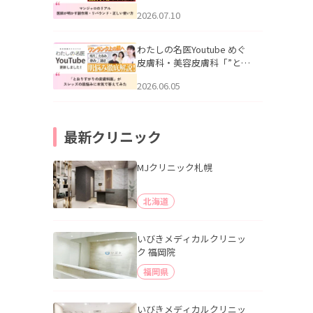
幌「マンジャロのリアル｜
2026.07.10
医師が明かす副作用・リバ
ウンド・正しい使い方」を
公開いたしました。
わたしの名医Youtube めぐ
皮膚科・美容皮膚科「”とお
りすがりの皮膚科医”がスレ
2026.06.05
ッズの肌悩みに本気で答え
てみた」を公開いたしまし
た。
最新クリニック
MJクリニック札幌
北海道
いびきメディカルクリニッ
ク 福岡院
福岡県
いびきメディカルクリニッ