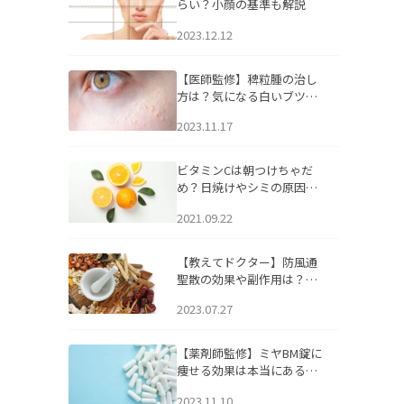
らい？小顔の基準も解説
2023.12.12
【医師監修】稗粒腫の治し
方は？気になる白いブツブ
ツの原因と自宅でできるケ
2023.11.17
アについて
ビタミンCは朝つけちゃだ
め？日焼けやシミの原因に
なるってホント？
2021.09.22
【教えてドクター】防風通
聖散の効果や副作用は？長
期服用は危険なの？
2023.07.27
【薬剤師監修】ミヤBM錠に
痩せる効果は本当にある
の？
2023.11.10