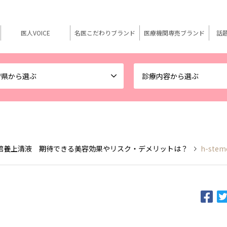
医人VOICE
名医こだわりブランド
医療機関専売ブランド
話
府県から選ぶ
診療内容から選ぶ
培養上清液 期待できる美容効果やリスク・デメリットは？
h-stemc