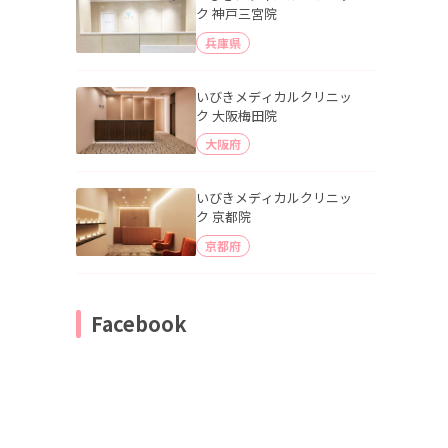
ク 神戸三宮院
兵庫県
いびきメディカルクリニッ
ク 大阪梅田院
大阪府
いびきメディカルクリニッ
ク 京都院
京都府
Facebook