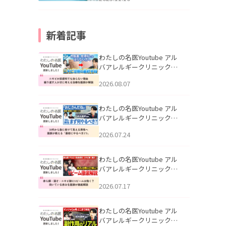
新着記事
わたしの名医Youtube アル
バアレルギークリニック札
幌「ニキビが皮膚科でも治
2026.08.07
らない理由｜繰り返す人が
次に考える治療を医師が解
説」を公開いたしました。
わたしの名医Youtube アル
バアレルギークリニック札
幌「30代から急に老けて見
2026.07.24
える男性へ｜医師が教える
「最初にやるべき3つ」」を
公開いたしました。
わたしの名医Youtube アル
バアレルギークリニック札
幌「赤ら顔・酒さ・ニキビ
2026.07.17
跡にVビームは効く？向いて
いる赤みを医師が徹底解
説」を公開いたしました。
わたしの名医Youtube アル
バアレルギークリニック札