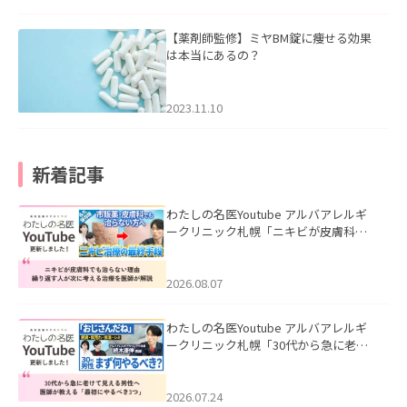
【薬剤師監修】ミヤBM錠に痩せる効果
は本当にあるの？
2023.11.10
新着記事
わたしの名医Youtube アルバアレルギ
ークリニック札幌「ニキビが皮膚科で
も治らない理由｜繰り返す人が次に考
える治療を医師が解説」を公開いたし
ました。
2026.08.07
わたしの名医Youtube アルバアレルギ
ークリニック札幌「30代から急に老け
て見える男性へ｜医師が教える「最初
にやるべき3つ」」を公開いたしまし
た。
2026.07.24