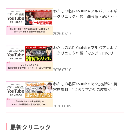
わたしの名医Youtube アルバアレルギ
ークリニック札幌「赤ら顔・酒さ・ニ
キビ跡にVビームは効く？向いている赤
みを医師が徹底解説」を公開いたしま
した。
2026.07.17
わたしの名医Youtube アルバアレルギ
ークリニック札幌「マンジャロのリア
ル｜医師が明かす副作用・リバウン
ド・正しい使い方」を公開いたしまし
た。
2026.07.10
わたしの名医Youtube めぐ皮膚科・美
容皮膚科「”とおりすがりの皮膚科
医”がスレッズの肌悩みに本気で答えて
みた」を公開いたしました。
2026.06.05
最新クリニック