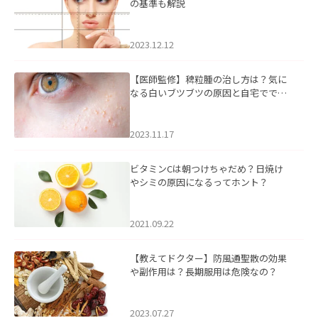
の基準も解説
2023.12.12
【医師監修】稗粒腫の治し方は？気に
なる白いブツブツの原因と自宅ででき
るケアについて
2023.11.17
ビタミンCは朝つけちゃだめ？日焼け
やシミの原因になるってホント？
2021.09.22
【教えてドクター】防風通聖散の効果
や副作用は？長期服用は危険なの？
2023.07.27