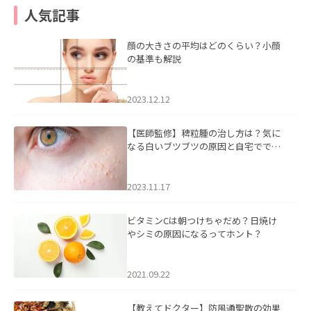
人気記事
顔の大きさの平均はどのくらい？小顔
の基準も解説
2023.12.12
【医師監修】稗粒腫の治し方は？気に
なる白いブツブツの原因と自宅ででき
るケアについて
2023.11.17
ビタミンCは朝つけちゃだめ？日焼け
やシミの原因になるってホント？
2021.09.22
【教えてドクター】防風通聖散の効果