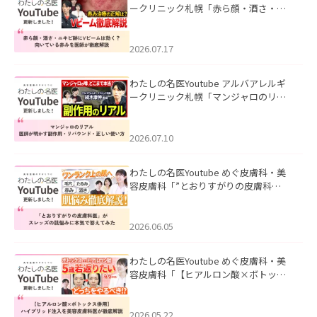
ークリニック札幌「赤ら顔・酒さ・ニ
キビ跡にVビームは効く？向いている赤
みを医師が徹底解説」を公開いたしま
した。
2026.07.17
わたしの名医Youtube アルバアレルギ
ークリニック札幌「マンジャロのリア
ル｜医師が明かす副作用・リバウン
ド・正しい使い方」を公開いたしまし
た。
2026.07.10
わたしの名医Youtube めぐ皮膚科・美
容皮膚科「”とおりすがりの皮膚科
医”がスレッズの肌悩みに本気で答えて
みた」を公開いたしました。
2026.06.05
わたしの名医Youtube めぐ皮膚科・美
容皮膚科「【ヒアルロン酸×ボトック
ス併用】ハイブリッド注入を美容皮膚
科医が徹底解説」を公開いたしまし
た。
2026.05.22