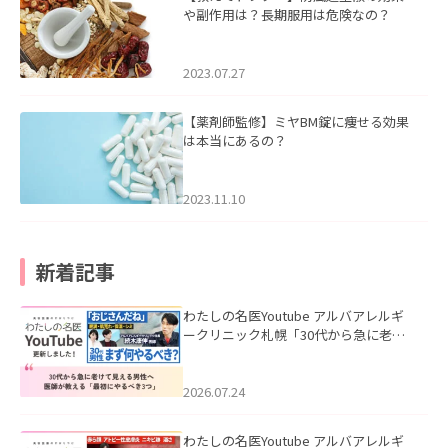
や副作用は？長期服用は危険なの？
2023.07.27
【薬剤師監修】ミヤBM錠に痩せる効果
は本当にあるの？
2023.11.10
新着記事
わたしの名医Youtube アルバアレルギ
ークリニック札幌「30代から急に老け
て見える男性へ｜医師が教える「最初
にやるべき3つ」」を公開いたしまし
た。
2026.07.24
わたしの名医Youtube アルバアレルギ