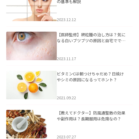
の基準も解説
2023.12.12
【医師監修】稗粒腫の治し方は？気に
なる白いブツブツの原因と自宅ででき
るケアについて
2023.11.17
ビタミンCは朝つけちゃだめ？日焼け
やシミの原因になるってホント？
2021.09.22
【教えてドクター】防風通聖散の効果
や副作用は？長期服用は危険なの？
2023.07.27