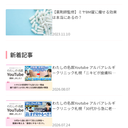
【薬剤師監修】ミヤBM錠に痩せる効果
は本当にあるの？
2023.11.10
新着記事
わたしの名医Youtube アルバアレルギ
ークリニック札幌「ニキビが皮膚科で
も治らない理由｜繰り返す人が次に考
える治療を医師が解説」を公開いたし
ました。
2026.08.07
わたしの名医Youtube アルバアレルギ
ークリニック札幌「30代から急に老け
て見える男性へ｜医師が教える「最初
にやるべき3つ」」を公開いたしまし
た。
2026.07.24