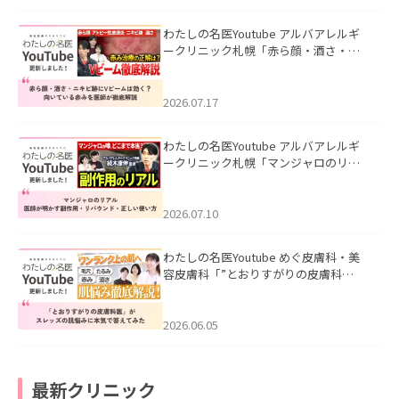
わたしの名医Youtube アルバアレルギ
ークリニック札幌「赤ら顔・酒さ・ニ
キビ跡にVビームは効く？向いている赤
みを医師が徹底解説」を公開いたしま
した。
2026.07.17
わたしの名医Youtube アルバアレルギ
ークリニック札幌「マンジャロのリア
ル｜医師が明かす副作用・リバウン
ド・正しい使い方」を公開いたしまし
た。
2026.07.10
わたしの名医Youtube めぐ皮膚科・美
容皮膚科「”とおりすがりの皮膚科
医”がスレッズの肌悩みに本気で答えて
みた」を公開いたしました。
2026.06.05
最新クリニック