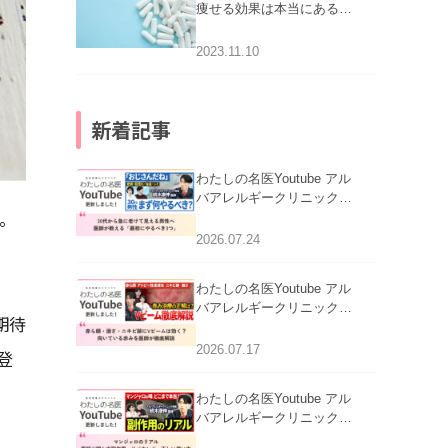
痩せる効果は本当にある
の？
2023.11.10
新着記事
わたしの名医Youtube アル
バアレルギークリニック札
。
幌「30代から急に老けて見
える男性へ｜医師が教える
2026.07.24
「最初にやるべき3つ」」を
公開いたしました。
わたしの名医Youtube アル
バアレルギークリニック札
期待
幌「赤ら顔・酒さ・ニキビ
跡にVビームは効く？向い
2026.07.17
登
ている赤みを医師が徹底解
説」を公開いたしました。
わたしの名医Youtube アル
バアレルギークリニック札
幌「マンジャロのリアル｜