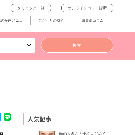
クリニック一覧
オンラインコスメ診断
題の院内メニュー
こだわりの成分
編集部コラム
人気記事
顔の大きさの平均はどのく