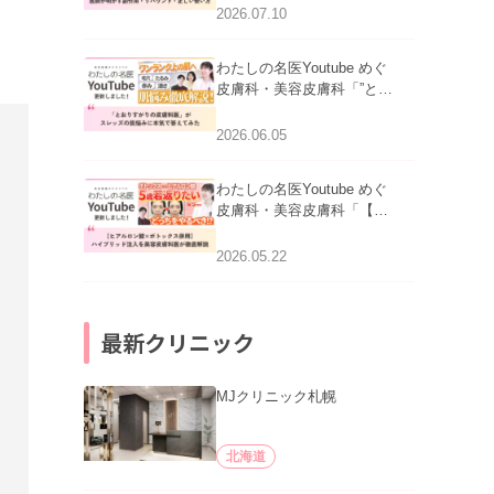
医師が明かす副作用・リバ
2026.07.10
ウンド・正しい使い方」を
公開いたしました。
わたしの名医Youtube めぐ
皮膚科・美容皮膚科「”とお
りすがりの皮膚科医”がスレ
ッズの肌悩みに本気で答え
2026.06.05
てみた」を公開いたしまし
た。
わたしの名医Youtube めぐ
皮膚科・美容皮膚科「【ヒ
アルロン酸×ボトックス併
用】ハイブリッド注入を美
2026.05.22
容皮膚科医が徹底解説」を
公開いたしました。
最新クリニック
MJクリニック札幌
北海道