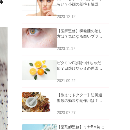
解
らい？小顔の基準も解説
2023.12.12
【医師監修】稗粒腫の治し
方は？気になる白いブツブ
ツの原因と自宅でできるケ
アについて
2023.11.17
ビタミンCは朝つけちゃだ
め？日焼けやシミの原因に
なるってホント？
2021.09.22
【教えてドクター】防風通
聖散の効果や副作用は？長
期服用は危険なの？
2023.07.27
【薬剤師監修】ミヤBM錠に