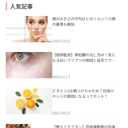
人気記事
顔の大きさの平均はどのくらい？小顔
の基準も解説
2023.12.12
【医師監修】稗粒腫の治し方は？気に
なる白いブツブツの原因と自宅ででき
るケアについて
2023.11.17
ビタミンCは朝つけちゃだめ？日焼け
やシミの原因になるってホント？
2021.09.22
【教えてドクター】防風通聖散の効果