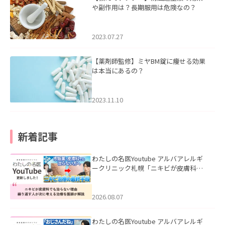
や副作用は？長期服用は危険なの？
2023.07.27
【薬剤師監修】ミヤBM錠に痩せる効果
は本当にあるの？
2023.11.10
新着記事
わたしの名医Youtube アルバアレルギ
ークリニック札幌「ニキビが皮膚科で
も治らない理由｜繰り返す人が次に考
える治療を医師が解説」を公開いたし
ました。
2026.08.07
わたしの名医Youtube アルバアレルギ