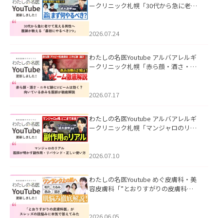
ークリニック札幌「30代から急に老け
て見える男性へ｜医師が教える「最初
にやるべき3つ」」を公開いたしまし
た。
2026.07.24
わたしの名医Youtube アルバアレルギ
ークリニック札幌「赤ら顔・酒さ・ニ
キビ跡にVビームは効く？向いている赤
みを医師が徹底解説」を公開いたしま
した。
2026.07.17
わたしの名医Youtube アルバアレルギ
ークリニック札幌「マンジャロのリア
ル｜医師が明かす副作用・リバウン
ド・正しい使い方」を公開いたしまし
た。
2026.07.10
わたしの名医Youtube めぐ皮膚科・美
容皮膚科「”とおりすがりの皮膚科
医”がスレッズの肌悩みに本気で答えて
みた」を公開いたしました。
2026.06.05