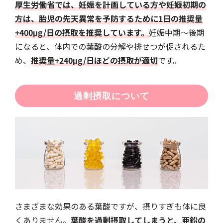
厚生労働省では、妊娠を計画している方や妊娠初期の
方は、胎児の先天異常を予防するために1日の推奨量
+400μg/日の摂取を推奨しています。
妊娠中期〜後期
になると、体内での葉酸の分解や排せつが促されるた
め、
推奨量+240μg/日ほどの摂取が適切
です。
過剰摂取について
さまざまな効果のある葉酸ですが、摂りすぎも体に良
くありません。
葉酸を過剰摂取してしまうと、亜鉛の