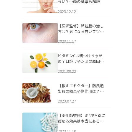
らい？小顔の基準も解説
2023.12.12
【医師監修】稗粒腫の治し
方は？気になる白いブツブ
ツの原因と自宅でできるケ
2023.11.17
アについて
ビタミンCは朝つけちゃだ
め？日焼けやシミの原因に
なるってホント？
2021.09.22
【教えてドクター】防風通
聖散の効果や副作用は？長
期服用は危険なの？
2023.07.27
【薬剤師監修】ミヤBM錠に
痩せる効果は本当にある
の？
2023.11.10