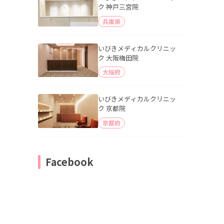
ク 神戸三宮院
兵庫県
いびきメディカルクリニッ
ク 大阪梅田院
大阪府
いびきメディカルクリニッ
ク 京都院
京都府
Facebook