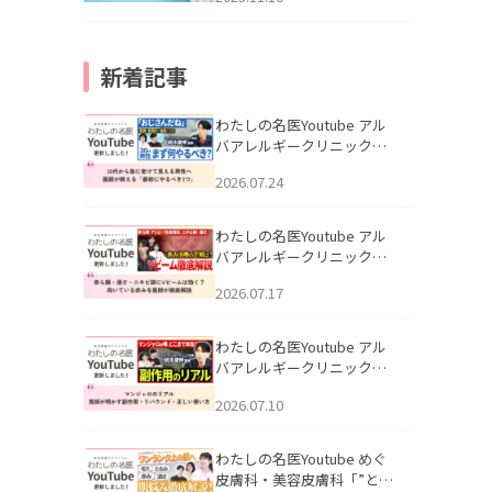
新着記事
わたしの名医Youtube アル
バアレルギークリニック札
幌「30代から急に老けて見
2026.07.24
える男性へ｜医師が教える
「最初にやるべき3つ」」を
公開いたしました。
わたしの名医Youtube アル
バアレルギークリニック札
幌「赤ら顔・酒さ・ニキビ
2026.07.17
跡にVビームは効く？向いて
いる赤みを医師が徹底解
説」を公開いたしました。
わたしの名医Youtube アル
バアレルギークリニック札
幌「マンジャロのリアル｜
2026.07.10
医師が明かす副作用・リバ
ウンド・正しい使い方」を
公開いたしました。
わたしの名医Youtube めぐ
皮膚科・美容皮膚科「”とお