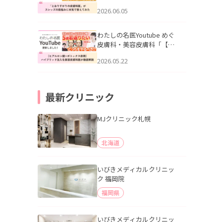
りすがりの皮膚科医”がスレ
2026.06.05
ッズの肌悩みに本気で答え
てみた」を公開いたしまし
た。
わたしの名医Youtube めぐ
皮膚科・美容皮膚科「【ヒ
アルロン酸×ボトックス併
2026.05.22
用】ハイブリッド注入を美
容皮膚科医が徹底解説」を
公開いたしました。
最新クリニック
MJクリニック札幌
北海道
いびきメディカルクリニッ
ク 福岡院
福岡県
いびきメディカルクリニッ