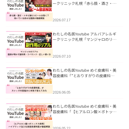
ークリニック札幌「赤ら顔・酒さ・ニ
キビ跡にVビームは効く？向いている赤
みを医師が徹底解説」を公開いたしま
した。
2026.07.17
わたしの名医Youtube アルバアレルギ
ークリニック札幌「マンジャロのリア
ル｜医師が明かす副作用・リバウン
ド・正しい使い方」を公開いたしまし
た。
2026.07.10
わたしの名医Youtube めぐ皮膚科・美
容皮膚科「”とおりすがりの皮膚科
医”がスレッズの肌悩みに本気で答えて
みた」を公開いたしました。
2026.06.05
わたしの名医Youtube めぐ皮膚科・美
容皮膚科「【ヒアルロン酸×ボトック
ス併用】ハイブリッド注入を美容皮膚
科医が徹底解説」を公開いたしまし
た。
2026.05.22