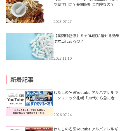
や副作用は？長期服用は危険なの？
2023.07.27
【薬剤師監修】ミヤBM錠に痩せる効果
は本当にあるの？
2023.11.10
新着記事
わたしの名医Youtube アルバアレルギ
ークリニック札幌「30代から急に老け
て見える男性へ｜医師が教える「最初
にやるべき3つ」」を公開いたしまし
た。
2026.07.24
わたしの名医Youtube アルバアレルギ