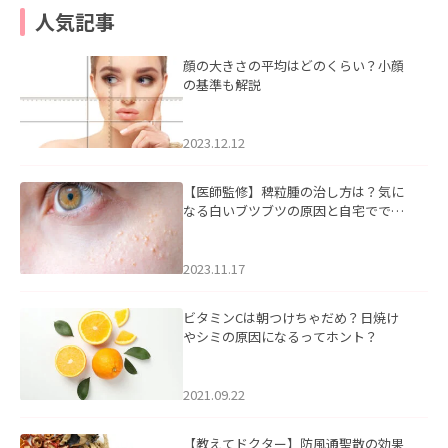
人気記事
顔の大きさの平均はどのくらい？小顔
の基準も解説
2023.12.12
【医師監修】稗粒腫の治し方は？気に
なる白いブツブツの原因と自宅ででき
るケアについて
2023.11.17
ビタミンCは朝つけちゃだめ？日焼け
やシミの原因になるってホント？
2021.09.22
【教えてドクター】防風通聖散の効果