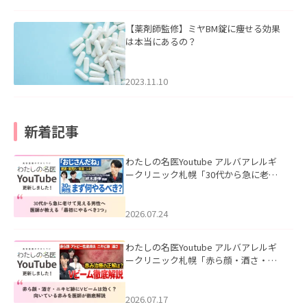
【薬剤師監修】ミヤBM錠に痩せる効果
は本当にあるの？
2023.11.10
新着記事
わたしの名医Youtube アルバアレルギ
ークリニック札幌「30代から急に老け
て見える男性へ｜医師が教える「最初
にやるべき3つ」」を公開いたしまし
た。
2026.07.24
わたしの名医Youtube アルバアレルギ
ークリニック札幌「赤ら顔・酒さ・ニ
キビ跡にVビームは効く？向いている赤
みを医師が徹底解説」を公開いたしま
した。
2026.07.17