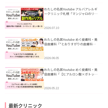
わたしの名医Youtube アルバアレルギ
ークリニック札幌「マンジャロのリア
ル｜医師が明かす副作用・リバウン
ド・正しい使い方」を公開いたしまし
た。
2026.07.10
わたしの名医Youtube めぐ皮膚科・美
容皮膚科「”とおりすがりの皮膚科
医”がスレッズの肌悩みに本気で答えて
みた」を公開いたしました。
2026.06.05
わたしの名医Youtube めぐ皮膚科・美
容皮膚科「【ヒアルロン酸×ボトック
ス併用】ハイブリッド注入を美容皮膚
科医が徹底解説」を公開いたしまし
た。
2026.05.22
最新クリニック