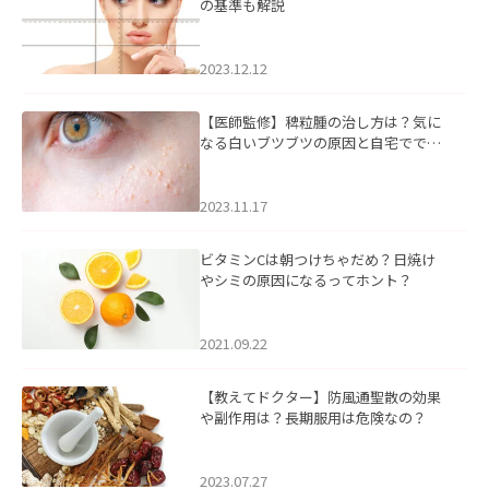
の基準も解説
2023.12.12
【医師監修】稗粒腫の治し方は？気に
なる白いブツブツの原因と自宅ででき
るケアについて
2023.11.17
ビタミンCは朝つけちゃだめ？日焼け
やシミの原因になるってホント？
2021.09.22
【教えてドクター】防風通聖散の効果
や副作用は？長期服用は危険なの？
2023.07.27