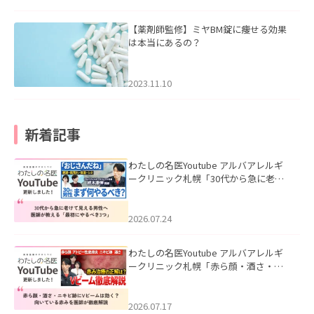
【薬剤師監修】ミヤBM錠に痩せる効果
は本当にあるの？
2023.11.10
新着記事
わたしの名医Youtube アルバアレルギ
ークリニック札幌「30代から急に老け
て見える男性へ｜医師が教える「最初
にやるべき3つ」」を公開いたしまし
た。
2026.07.24
わたしの名医Youtube アルバアレルギ
ークリニック札幌「赤ら顔・酒さ・ニ
キビ跡にVビームは効く？向いている赤
みを医師が徹底解説」を公開いたしま
した。
2026.07.17