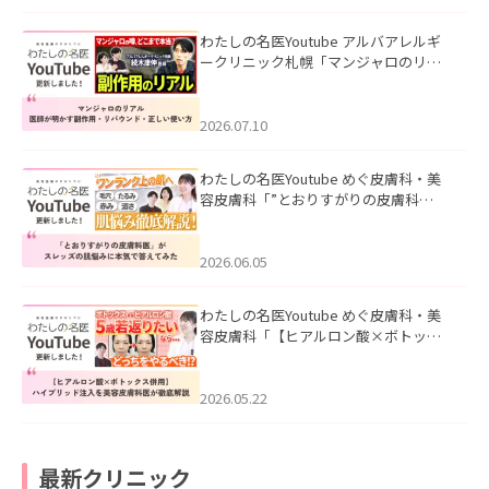
わたしの名医Youtube アルバアレルギ
ークリニック札幌「マンジャロのリア
ル｜医師が明かす副作用・リバウン
ド・正しい使い方」を公開いたしまし
た。
2026.07.10
わたしの名医Youtube めぐ皮膚科・美
容皮膚科「”とおりすがりの皮膚科
医”がスレッズの肌悩みに本気で答えて
みた」を公開いたしました。
2026.06.05
わたしの名医Youtube めぐ皮膚科・美
容皮膚科「【ヒアルロン酸×ボトック
ス併用】ハイブリッド注入を美容皮膚
科医が徹底解説」を公開いたしまし
た。
2026.05.22
最新クリニック