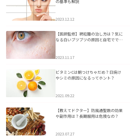
の基準も解説
2023.12.12
【医師監修】稗粒腫の治し方は？気に
なる白いブツブツの原因と自宅ででき
るケアについて
2023.11.17
ビタミンCは朝つけちゃだめ？日焼け
やシミの原因になるってホント？
2021.09.22
【教えてドクター】防風通聖散の効果
や副作用は？長期服用は危険なの？
2023.07.27