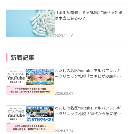
【薬剤師監修】ミヤBM錠に痩せる効果
は本当にあるの？
2023.11.10
新着記事
わたしの名医Youtube アルバアレルギ
ークリニック札幌「ニキビが皮膚科で
も治らない理由｜繰り返す人が次に考
える治療を医師が解説」を公開いたし
ました。
2026.08.07
わたしの名医Youtube アルバアレルギ
ークリニック札幌「30代から急に老け
て見える男性へ｜医師が教える「最初
にやるべき3つ」」を公開いたしまし
た。
2026.07.24