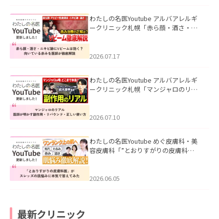
わたしの名医Youtube アルバアレルギ
ークリニック札幌「赤ら顔・酒さ・ニ
キビ跡にVビームは効く？向いている赤
みを医師が徹底解説」を公開いたしま
した。
2026.07.17
わたしの名医Youtube アルバアレルギ
ークリニック札幌「マンジャロのリア
ル｜医師が明かす副作用・リバウン
ド・正しい使い方」を公開いたしまし
た。
2026.07.10
わたしの名医Youtube めぐ皮膚科・美
容皮膚科「”とおりすがりの皮膚科
医”がスレッズの肌悩みに本気で答えて
みた」を公開いたしました。
2026.06.05
最新クリニック