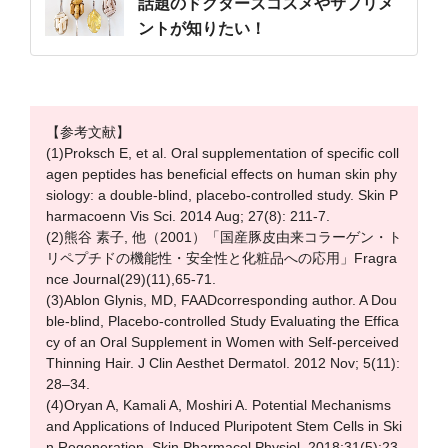
話題のドクターズコスメやサプリメ
ントが知りたい！
【参考文献】
(1)Proksch E, et al. Oral supplementation of specific coll
agen peptides has beneficial effects on human skin phy
siology: a double-blind, placebo-controlled study. Skin P
harmacoenn Vis Sci. 2014 Aug; 27(8): 211-7.
(2)熊谷 素子, 他（2001）「国産豚皮由来コラーゲン・ト
リペプチドの機能性・安全性と化粧品への応用」Fragra
nce Journal(29)(11),65-71.
(3)Ablon Glynis, MD, FAADcorresponding author. A Dou
ble-blind, Placebo-controlled Study Evaluating the Effica
cy of an Oral Supplement in Women with Self-perceived
Thinning Hair. J Clin Aesthet Dermatol. 2012 Nov; 5(11):
28–34.
(4)Oryan A, Kamali A, Moshiri A. Potential Mechanisms
and Applications of Induced Pluripotent Stem Cells in Ski
n Regeneration. Skin Pharmacol Physiol. 2018;31(5):23