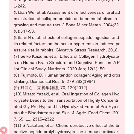
1-242.
(5)Jian Wu, et al. Assessment of effectiveness of oral ad
ministration of collagen peptide on bone metabolism in
growing and mature rats. J Bone Miner Metab. 2004;22
(6):547-53.
(6)Ishii N et al. Effects of collagen peptide ingestion and
its related factors on the ocular hypertension-induced pr
essure rise in rabbits. Glycative Stress Research, 2018.
(7) Seiko Koizumi, et al. Effects of Collagen Hydrolysate
s on Human Brain Structure and Cognitive Function: A P
ilot Clinical Study. Nutrients. 2020 Jan; 12(1): 50.
(8) Fujimoto, D. Human tendon collagen: Aging and cros
slinking. Biomedical Res, 5, 279-282(1984)
(9) 野口ら：栄養学雑誌, 70, 120(2012).
(10) Misato Yazaki, et al. Oral Ingestion of Collagen Hyd
rolysate Leads to the Transportation of Highly Concentr
ated Gly-Pro-Hyp and Its Hydrolyzed Form of Pro-Hyp i
nto the Bloodstream and Skin. J. Agric. Food Chem. 201
7, 65, 11, 2315–2322
(11) S Nakatani, et al. Chondroprotective effect of the bi
oactive peptide prolyl-hydroxyproline in mouse articular