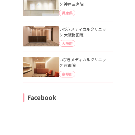
ク 神戸三宮院
兵庫県
いびきメディカルクリニッ
ク 大阪梅田院
大阪府
いびきメディカルクリニッ
ク 京都院
京都府
Facebook