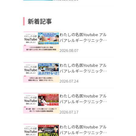
新着記事
わたしの名医Youtube アル
バアレルギークリニック札
幌「ニキビが皮膚科でも治
2026.08.07
らない理由｜繰り返す人が
次に考える治療を医師が解
説」を公開いたしました。
わたしの名医Youtube アル
バアレルギークリニック札
幌「30代から急に老けて見
2026.07.24
える男性へ｜医師が教える
「最初にやるべき3つ」」を
公開いたしました。
わたしの名医Youtube アル
バアレルギークリニック札
幌「赤ら顔・酒さ・ニキビ
2026.07.17
跡にVビームは効く？向いて
いる赤みを医師が徹底解
説」を公開いたしました。
わたしの名医Youtube アル
バアレルギークリニック札