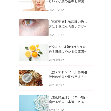
らい？小顔の基準も解説
2023.12.12
【医師監修】稗粒腫の治し
方は？気になる白いブツブ
ツの原因と自宅でできるケ
2023.11.17
アについて
ビタミンCは朝つけちゃだ
め？日焼けやシミの原因に
なるってホント？
2021.09.22
【教えてドクター】防風通
聖散の効果や副作用は？長
期服用は危険なの？
2023.07.27
【薬剤師監修】ミヤBM錠に
痩せる効果は本当にある
の？
2023.11.10