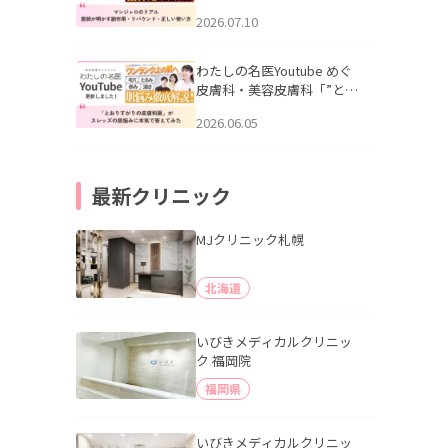
幌「マンジャロのリアル｜
2026.07.10
医師が明かす副作用・リバ
ウンド・正しい使い方」を
公開いたしました。
わたしの名医Youtube めぐ
皮膚科・美容皮膚科「”とお
りすがりの皮膚科医”がスレ
2026.06.05
ッズの肌悩みに本気で答え
てみた」を公開いたしまし
た。
最新クリニック
MJクリニック札幌
北海道
いびきメディカルクリニッ
ク 福岡院
福岡県
いびきメディカルクリニッ