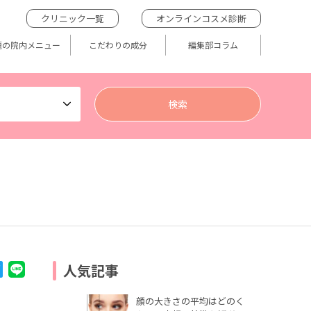
クリニック一覧
オンラインコスメ診断
題の院内メニュー
こだわりの成分
編集部コラム
人気記事
顔の大きさの平均はどのく