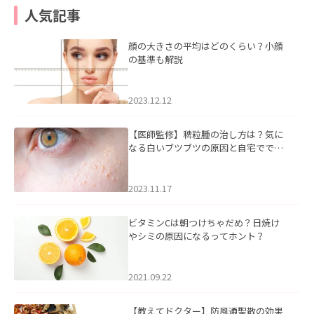
人気記事
顔の大きさの平均はどのくらい？小顔
の基準も解説
2023.12.12
【医師監修】稗粒腫の治し方は？気に
なる白いブツブツの原因と自宅ででき
るケアについて
2023.11.17
ビタミンCは朝つけちゃだめ？日焼け
やシミの原因になるってホント？
2021.09.22
【教えてドクター】防風通聖散の効果