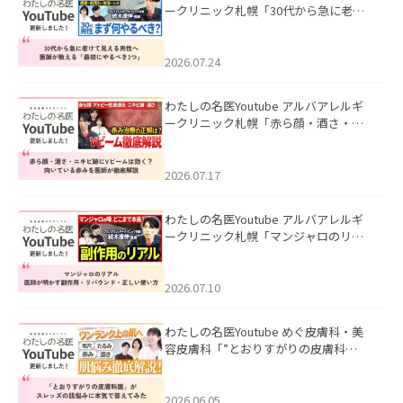
ークリニック札幌「30代から急に老け
て見える男性へ｜医師が教える「最初
にやるべき3つ」」を公開いたしまし
た。
2026.07.24
わたしの名医Youtube アルバアレルギ
ークリニック札幌「赤ら顔・酒さ・ニ
キビ跡にVビームは効く？向いている赤
みを医師が徹底解説」を公開いたしま
した。
2026.07.17
わたしの名医Youtube アルバアレルギ
ークリニック札幌「マンジャロのリア
ル｜医師が明かす副作用・リバウン
ド・正しい使い方」を公開いたしまし
た。
2026.07.10
わたしの名医Youtube めぐ皮膚科・美
容皮膚科「”とおりすがりの皮膚科
医”がスレッズの肌悩みに本気で答えて
みた」を公開いたしました。
2026.06.05