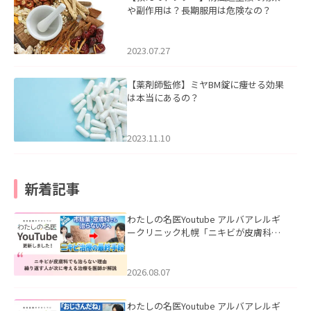
や副作用は？長期服用は危険なの？
2023.07.27
【薬剤師監修】ミヤBM錠に痩せる効果
は本当にあるの？
2023.11.10
新着記事
わたしの名医Youtube アルバアレルギ
ークリニック札幌「ニキビが皮膚科で
も治らない理由｜繰り返す人が次に考
える治療を医師が解説」を公開いたし
ました。
2026.08.07
わたしの名医Youtube アルバアレルギ