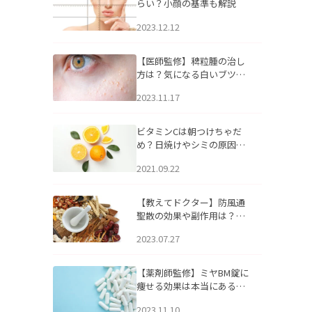
らい？小顔の基準も解説
2023.12.12
【医師監修】稗粒腫の治し
方は？気になる白いブツブ
ツの原因と自宅でできるケ
2023.11.17
アについて
ビタミンCは朝つけちゃだ
め？日焼けやシミの原因に
なるってホント？
2021.09.22
【教えてドクター】防風通
聖散の効果や副作用は？長
期服用は危険なの？
2023.07.27
【薬剤師監修】ミヤBM錠に
痩せる効果は本当にある
の？
2023.11.10