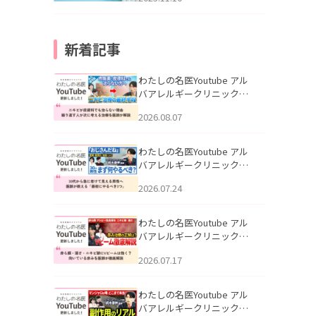
新着記事
わたしの名医Youtube アル
バアレルギークリニック札
幌「ニキビが皮膚科でも治
2026.08.07
らない理由｜繰り返す人が
次に考える治療を医師が解
説」を公開いたしました。
わたしの名医Youtube アル
バアレルギークリニック札
幌「30代から急に老けて見
2026.07.24
える男性へ｜医師が教える
「最初にやるべき3つ」」を
公開いたしました。
わたしの名医Youtube アル
バアレルギークリニック札
幌「赤ら顔・酒さ・ニキビ
2026.07.17
跡にVビームは効く？向いて
いる赤みを医師が徹底解
説」を公開いたしました。
わたしの名医Youtube アル
バアレルギークリニック札