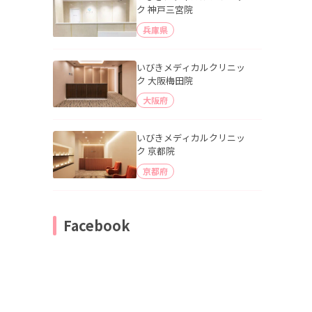
ク 神戸三宮院
兵庫県
いびきメディカルクリニッ
ク 大阪梅田院
大阪府
いびきメディカルクリニッ
ク 京都院
京都府
Facebook