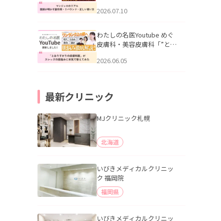
幌「マンジャロのリアル｜
2026.07.10
医師が明かす副作用・リバ
ウンド・正しい使い方」を
公開いたしました。
わたしの名医Youtube めぐ
皮膚科・美容皮膚科「”とお
りすがりの皮膚科医”がスレ
2026.06.05
ッズの肌悩みに本気で答え
てみた」を公開いたしまし
た。
最新クリニック
MJクリニック札幌
北海道
いびきメディカルクリニッ
ク 福岡院
福岡県
いびきメディカルクリニッ