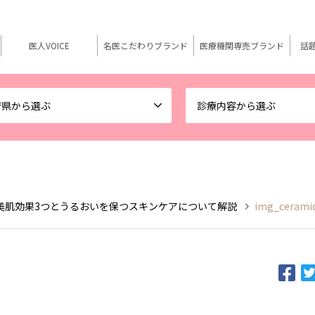
医人VOICE
名医こだわりブランド
医療機関専売ブランド
話
府県から選ぶ
診療内容から選ぶ
美肌効果3つとうるおいを保つスキンケアについて解説
img_cerami